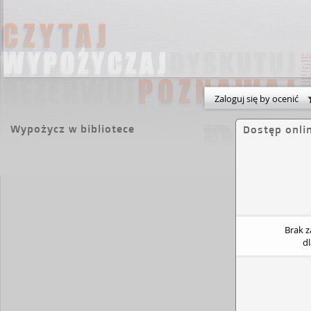
Zaloguj się by ocenić
Wypożycz w bibliotece
Dostęp onli
Brak 
d