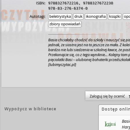
ISBN:
9788327672216
,
9788327672230
978-83-276-6374-0
Autotagi:
beletrystyka
druk
ikonografia
książki
opo
zbiory opowiadań
Basia chciałaby chodzić do szkoły i nauczyć się p
jednak, że siostra jest na to jeszcze za mała. Z kole
bardzo nie lubi siedzenia w szkolnej ławce, że pos
Przekonajcie się, co z tego wyniknie… Kolejny tom 
pięciolatki Basi – ulubionej bohaterki przedszkola
[lubimyczytac.pl]
Zaloguj się by ocenić
Wypożycz w bibliotece
Dostęp onli
Basi
Harp