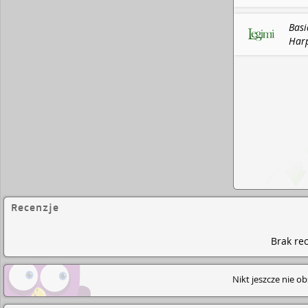
Basi
Harp
Recenzje
Brak rec
Nikt jeszcze nie o