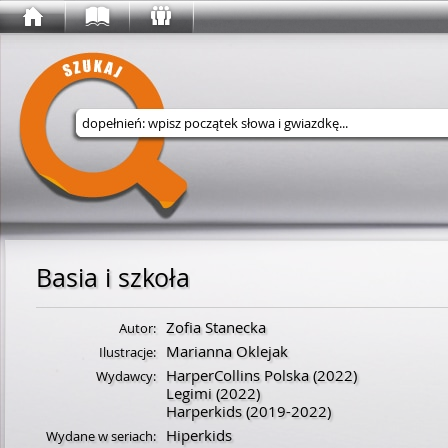
Wyszukaj w serwisie
Basia i szkoła
Zofia Stanecka
Autor:
Marianna Oklejak
Ilustracje:
HarperCollins Polska
(2022)
Wydawcy:
Legimi
(2022)
Harperkids
(2019-2022)
Hiperkids
Wydane w seriach: