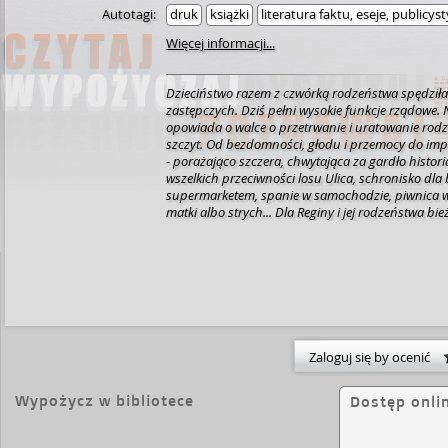
Autotagi:
druk
książki
literatura faktu, eseje, publicys
Więcej informacji...
Dzieciństwo razem z czwórką rodzeństwa spędziła 
zastępczych. Dziś pełni wysokie funkcje rządowe.
opowiada o walce o przetrwanie i uratowanie rodz
szczyt. Od bezdomności, głodu i przemocy do impo
- porażająco szczera, chwytająca za gardło histori
wszelkich przeciwności losu Ulica, schronisko dl
supermarketem, spanie w samochodzie, piwnica 
matki albo strych... Dla Reginy i jej rodzeństwa bi
to luksus. Na takie życie skazała ich matka. Wieczn
wyzwiskami i bije je, brutalnie, do krwi. Spokój jest
dzień albo na miesiąc. U kolejnego wujka albo Bóg
radzą sobie same, a Regina zastępuje im matkę. "O
ubranie. I nie zdradzają przed nikim, że są głodni 
opieka społeczna... Lecz to, czego boją się najbard
rozdzieli i trafiają do rodzin zastępczych. Dla Reg
- o odzyskanie rodzeństwa. Regina Calcaterra opis
Zaloguj się by ocenić
wzajemnie, wraz z siostrami i bratem przetrwała o
zaniedbanie, bezdomność, koszmar domów zastę
o lepszej przyszłości - dla siebie i dla nich. O upo
Wypożycz w bibliotece
Dostęp onli
wieku 14 lat uniezależniła się od opieki matki, skoń
prawnicze, rozpoczęła karierę w administracji sta