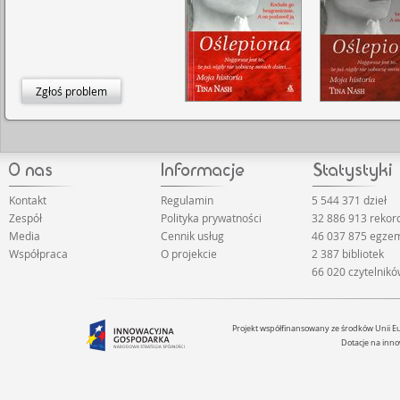
Zgłoś problem
Kontakt
Regulamin
5 544 371 dzieł
Zespół
Polityka prywatności
32 886 913 reko
Media
Cennik usług
46 037 875 egze
Współpraca
O projekcie
2 387 bibliotek
66 020 czytelnik
Projekt współfinansowany ze środków Unii 
Dotacje na inno