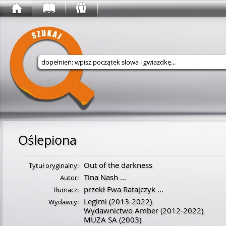
Wyszukaj w serwisie
Oślepiona
Out of the darkness
Tytuł oryginalny:
Tina Nash
...
Autor:
przekł Ewa Ratajczyk
...
Tłumacz:
Legimi
(2013-2022)
Wydawcy:
Wydawnictwo Amber
(2012-2022)
MUZA SA
(2003)