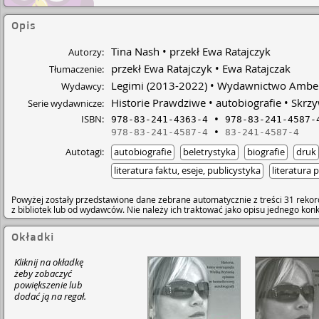
Opis
Tina Nash
przekł Ewa Ratajczyk
Autorzy:
przekł Ewa Ratajczyk
Ewa Ratajczak
Tłumaczenie:
Legimi
(2013-2022)
Wydawnictwo Ambe
Wydawcy:
Historie Prawdziwe
autobiografie
Skrz
Serie wydawnicze:
ISBN:
978-83-241-4363-4
978-83-241-4587-
978-83-241-4587-4
83-241-4587-4
Autotagi:
autobiografie
beletrystyka
biografie
druk
literatura faktu, eseje, publicystyka
literatura 
Powyżej zostały przedstawione dane zebrane automatycznie z treści 31 rekor
z bibliotek lub od wydawców. Nie należy ich traktować jako opisu jednego ko
Okładki
Kliknij na okładkę
żeby zobaczyć
powiększenie lub
dodać ją na regał.