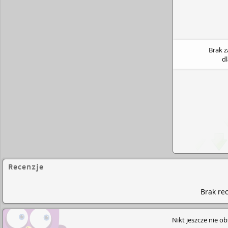
dramatyczna autobiografia to opowieść o nieugiętoś
determinacji i marzeniach. Świadectwo, że można 
od początku skazane na klęskę.
Brak 
d
Recenzje
Brak rec
Nikt jeszcze nie o