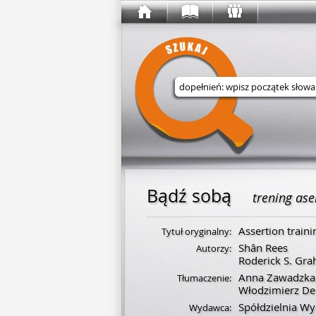
Wyszukaj w serwisie
Bądź sobą
trening ase
Assertion traini
Tytuł oryginalny:
Shân Rees
Autorzy:
Roderick S. Gr
Anna Zawadzka
Tłumaczenie:
Włodzimierz De
Spółdzielnia W
Wydawca: