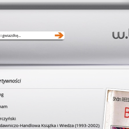
rtywności
ng
aham
rczyński
ydawniczo-Handlowa Książka i Wiedza
(1993-2002)