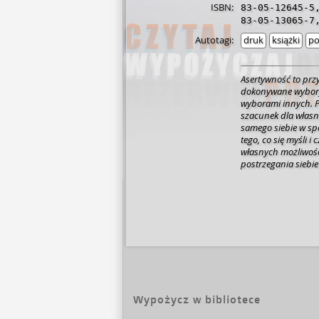
ISBN:
83-05-12645-5
83-05-13065-7
Autotagi:
druk
książki
po
Asertywność to prz
dokonywane wybory,
wyborami innych. P
szacunek dla własn
samego siebie w sp
tego, co się myśli i
własnych możliwości
postrzegania siebie
zachęcającym do lek
wszystkim praktycz
Ćwiczenia w niej za
opracować realisty
radzenia sobie z pr
rozwoju osobowośc
doświadczenie w pr
S. Graham pracuje 
Wypożycz w bibliotece