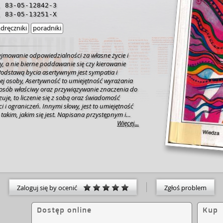
,
83-05-12842-3
,
83-05-13251-X
dręczniki
poradniki
yjmowanie odpowiedzialności za własne życie i
 a nie bierne poddawanie się czy kierowanie
odstawą bycia asertywnym jest sympatia i
ej osoby, Asertywność to umiejętność wyrażania
osób właściwy oraz przywiązywanie znaczenia do
 czuje, to liczenie się z sobą oraz świadomość
 i ograniczeń. Innymi słowy, jest to umiejętność
 takim, jakim się jest. Napisana przystępnym i
tury stylem książka jest w intencji autorów przede
Więcej...
nym poradnikiem do indywidualnej nauki.
warte pomogą określić nasze potrzeby i pragnienia,
czny plan ich urzeczywistnienia oraz nauczą
zeszkodami. Shan Rees jest trenerem w zakresie
i i rozwoju zawodowego oraz ma duże
owadzeniu kursów treningu asertywności.Roderick
jako psycholog, nauczyciel i psychoterapeuta.
Zaloguj się by ocenić
Zgłoś problem
Dostęp online
Kup