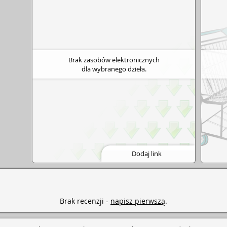
Brak zasobów elektronicznych
dla wybranego dzieła.
Dodaj link
Brak recenzji -
napisz pierwszą
.