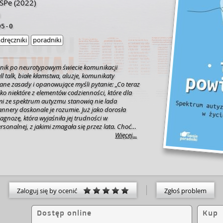
SPe
(2022)
i
05-0
dręczniki
poradniki
nik po neurotypowym świecie komunikacji
ane zasady i opanowujące myśli pytanie: „Co teraz
ylko niektóre z elementów codzienności, które dla
i ze spektrum autyzmu stanowią nie lada
nnery doskonale je rozumie. Już jako dorosła
iagnozę, która wyjaśniła jej trudności w
rsonalnej, z jakimi zmagała się przez lata. Choć
komplikowało jej karierę naukową i zawodową, a
Więcej...
liższymi, nie zamknęło jej drogi do spełnienia się w
istki ds. rozwoju dużych organizacji, jak i
raz mamy. Dzięki cierpliwemu wsparciu swojego
 po kroku wypracowała strategie radzenia sobie z
ikacyjnymi i opracowała szczegółowy ich opis, z
 mogą nie tylko osoby zmagające się z zespołem
Zaloguj się by ocenić
Zgłoś problem
 zaburzeniami ze spektrum autyzmu. Książka
rozwiązań, które można wykorzystać w codziennym
autyzmem. Polecam ją także jako wartościowe
Dostęp online
Kup
ofesjonalistów zajmujących się problematyką