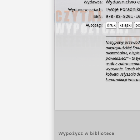
Wydawnictwo e
Wydawca:
Twoje Poradnik
Wydane w seriach:
ISBN:
978-83-8201-1
Autotagi:
druk
książki
po
Nietypowy przewod
międzyludzkiej Small talk, białe kłamstwa, aluzje, komunikaty
niewerbalne, niepis
powiedzieć?” - to t
osób z zaburzeniam
wyzwanie. Sarah Na
kobieta usłyszała d
komunikacji interpe
spektrum autyzmu s
także relacje z najb
roli zarówno specjal
szczęśliwej żony o
męża Larry’ego krok
trudnościami komun
którego skorzystać
Aspergera i innymi
podpowiada wiele 
życiu z osobami z 
Wypożycz w bibliotece
opracowanie dla pr