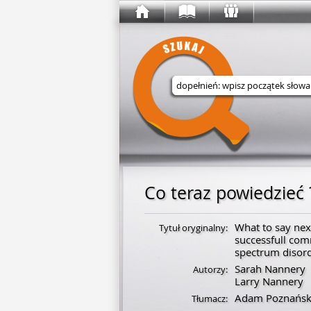
Wyszukaj w serwisie
Co teraz powiedzieć 
What to say nex
Tytuł oryginalny:
successfull com
spectrum disord
Sarah Nannery
Autorzy:
Larry Nannery
Adam Poznańsk
Tłumacz: