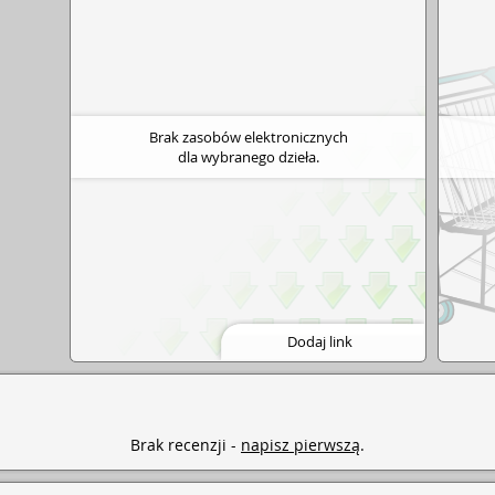
iewicz, kierownik warsztatów terapii zajęciowej
ocy Osobom z Autyzmem MADA].
Brak zasobów elektronicznych
dla wybranego dzieła.
Dodaj link
Brak recenzji -
napisz pierwszą
.