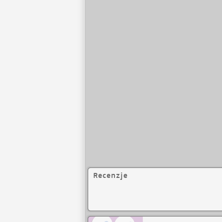
autyzmu. [Jan Reszk
przy Fundacji Pom
Recenzje