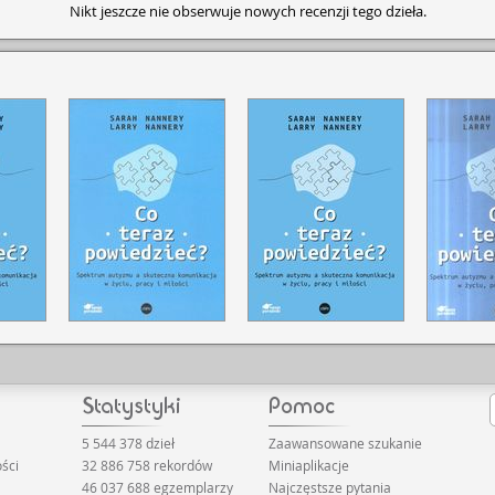
Nikt jeszcze nie obserwuje nowych recenzji tego dzieła.
5 544 378 dzieł
Zaawansowane szukanie
ści
32 886 758 rekordów
Miniaplikacje
46 037 688 egzemplarzy
Najczęstsze pytania