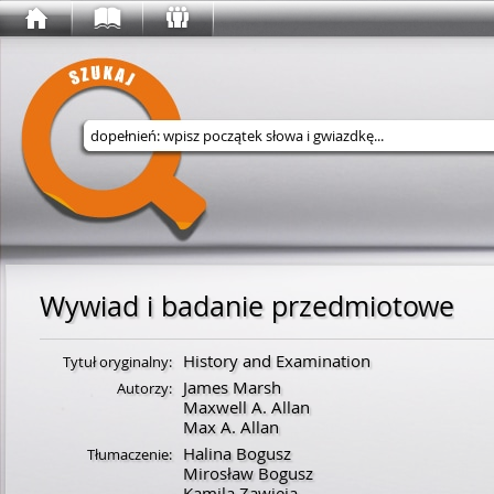
Wyszukaj w serwisie
Wywiad i badanie przedmiotowe
History and Examination
Tytuł oryginalny:
James Marsh
Autorzy:
Maxwell A. Allan
Max A. Allan
Halina Bogusz
Tłumaczenie:
Mirosław Bogusz
Kamila Zawieja