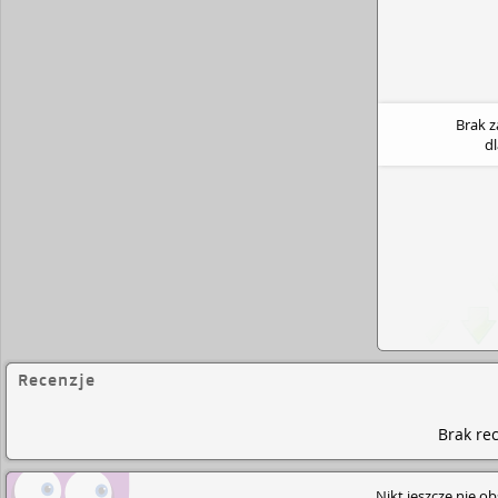
Brak 
d
Recenzje
Brak rec
Nikt jeszcze nie o