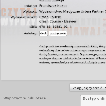
Franciszek Kokot
Redakcja:
Wydawnictwo Medyczne Urban Partner
(
Wydawca:
Crash Course
Wydane w seriach:
Crash Course - Elsevier
ISBN:
978-83-89581-91-4
Autotagi:
druk
podręczniki
Podręcznik jest znakomitym przewodnikiem, który w
najszybciej dotrzeć do ostatecznego rozpoznania 
liczbą badań pracownianych. Napisano go prostym
istotnym stopniu ułatwia śledzenie tekstu. W końco
testowe, sprawdzające wiadomości zdobyte przez c
Zaloguj się by ocenić
Wypożycz w bibliotece
Dostęp onli