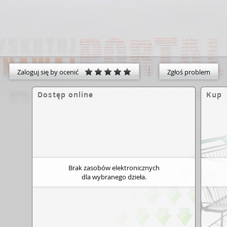
Zaloguj się by ocenić
Zgłoś problem
Dostęp online
Kup
Brak zasobów elektronicznych
dla wybranego dzieła.