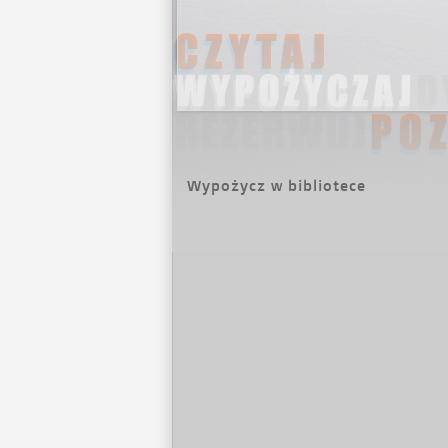
Wypożycz w bibliotece