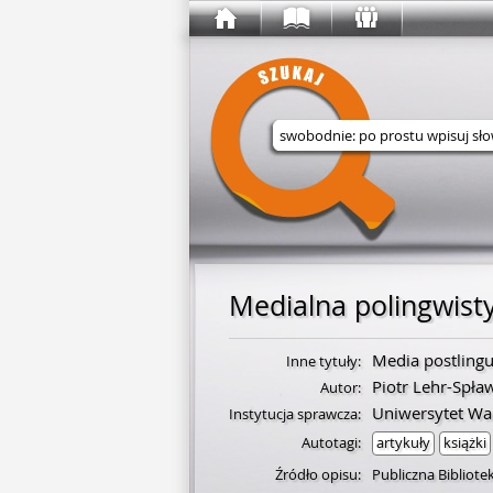
Wyszukaj w serwisie
Medialna polingwist
Media postlingui
Inne tytuły:
Piotr Lehr-Spła
Autor:
Uniwersytet Wa
Instytucja sprawcza:
Autotagi:
artykuły
książki
Źródło opisu:
Publiczna Bibliot