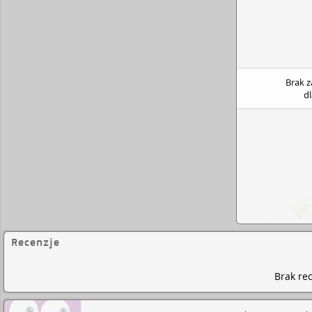
Brak 
d
Recenzje
Brak rec