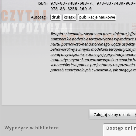
ISBN:
978-83-7489-688-7
,
978-83-7489-960-
978-83-8258-169-0
Autotagi:
druk
książki
publikacje naukowe
Terapia schematów stworzona przez doktora Jeffre
nowatorskie podejście terapeutyczne wywodzące s
nurtu poznawczo-behawioralnego. Łączy aspekty 
behawioralnej z innymi modelami terapeutycznymi
teorią przywiązania, z koncepcją psychodynamic
terapeutycznymi skoncentrowanymi na emocjach. 
schematów jest pomoc pacjentom w rozpoznaniu
potrzeb emocjonalnych i wskazanie, jak mogą je za
znajduje zastosowanie szczególnie w przypadku p
długotrwałymi, utrwalonymi problemami emocjona
zaburzeniami osobowości. Doktor Christof Loose idz
prezentuje zastosowanie terapii schematów w prac
młodzieżą oraz z ich rodzicami. Podręcznik pod je
napisany przez klinicystów dla klinicystów. W spo
przystępny prezentuje teoretyczne i praktyczne z
psychoterapeutycznej z dziećmi na różnych etapa
Zaloguj się by ocenić
narodzin do wczesnego okresu dorosłości) oraz z 
[opis wydawcy].
Wypożycz w bibliotece
Dostęp onli