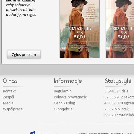
Kliknij na okładkę
żeby zobaczyć
powiększenie lub
dodać ją na regał.
Zgłoś problem
Kontakt
Regulamin
5 544 371 dzieł
Zespół
Polityka prywatności
32 886 912 reko
Media
Cennik usług
46 037 870 egze
Współpraca
O projekcie
2 387 bibliotek
66 020 czytelnik