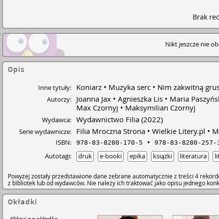
Brak rec
Nikt jeszcze nie o
Opis
Koniarz
Muzyka serc
Nim zakwitną gru
Inne tytuły:
Joanna Jax
Agnieszka Lis
Maria Paszyńs
Autorzy:
Max Czornyj
Maksymilian Czornyj
Wydawnictwo Filia
(2022)
Wydawca:
Filia Mroczna Strona
Wielkie Litery.pl
M
Serie wydawnicze:
ISBN:
978-83-8280-170-5
978-83-8280-257-
Autotagi:
druk
e-booki
epika
książki
literatura
l
Powyżej zostały przedstawione dane zebrane automatycznie z treści 4 rekord
z bibliotek lub od wydawców. Nie należy ich traktować jako opisu jednego ko
Okładki