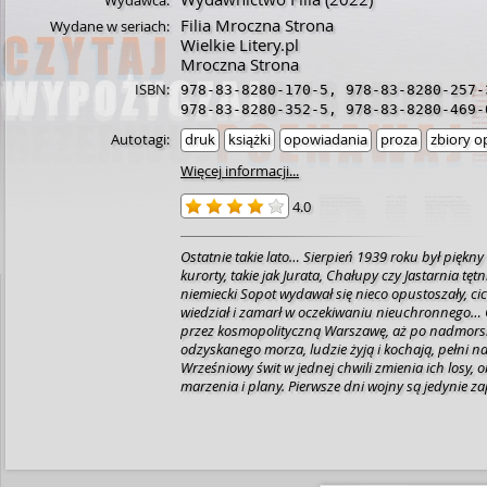
Wydawca:
Filia Mroczna Strona
Wydane w seriach:
Wielkie Litery.pl
Mroczna Strona
ISBN:
978-83-8280-170-5
,
978-83-8280-257-
978-83-8280-352-5
,
978-83-8280-469-
Autotagi:
druk
książki
opowiadania
proza
zbiory 
Więcej informacji...
4.0
Ostatnie takie lato… Sierpień 1939 roku był piękny – nadmorskie
kurorty, takie jak Jurata, Chałupy czy Jastarnia tętn
niemiecki Sopot wydawał się nieco opustoszały, cic
wiedział i zamarł w oczekiwaniu nieuchronnego… Od sielskich kresów
przez kosmopolityczną Warszawę, aż po nadmors
odzyskanego morza, ludzie żyją i kochają, pełni nad
Wrześniowy świt w jednej chwili zmienia ich losy, 
marzenia i plany. Pierwsze dni wojny są jedynie z
nadchodzących lat, pełnych mroku i strachu, wyp
cierpieniem i lękiem o siebie i najbliższych. Czy w czasach walczących
potęg i okrucieństwa, jakiego świat do tej pory nie 
na miłość? Czy wystawiona na ostateczną próbę 
przetrwać? Rozdzieliła nas wojna to historie utraconych marzeń,