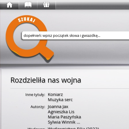
Wyszukaj w serwisie
Rozdzieliła nas wojna
Koniarz
Inne tytuły:
Muzyka serc
Joanna Jax
Autorzy:
Agnieszka Lis
Maria Paszyńska
Sylwia Winnik
...
Wydawnictwo Filia
(2022)