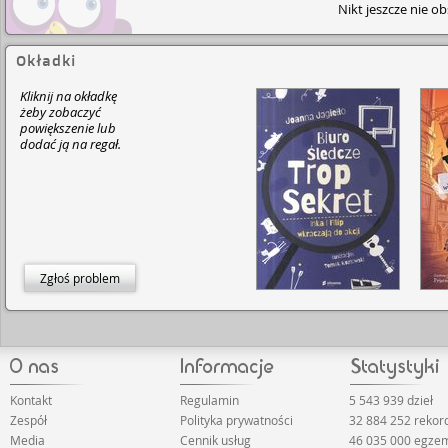
Nikt jeszcze nie o
Okładki
Kliknij na okładkę
żeby zobaczyć
powiększenie lub
dodać ją na regał.
Zgłoś problem
Kontakt
Regulamin
5 543 939 dzieł
Zespół
Polityka prywatności
32 884 252 rekor
Media
Cennik usług
46 035 000 egze