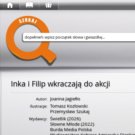
Wyszukaj w serwisie
Inka i Filip wkraczają do akcji
Joanna Jagiełło
Autor:
Tomasz Kozłowski
Ilustracje:
Przemysław Szukaj
Świetlik
(2026)
Wydawcy:
Słowne Młode
(2022)
Burda Media Polska
Wydawnictwo Kobiece Agnieszka Stankie