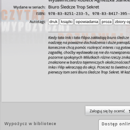
Biuro Śledcze Trop Sekret
Wydane w seriach:
ISBN:
978-83-8251-233-5
,
978-83-8417-395-
Autotagi:
druk
książki
opowiadania
proza
zbiory 
Kiedy tata Inki i tata Filipa zakładają biuro śledcze
nadzieję na poważne dochodzenia i duże pieniądze
koniecznie chcą pomóc rozkręcić interes i są got
zagadkę, choćby wydawała się nie do rozwiązania.
pozornie spokojnych Milutkach różne rzeczy znika
znalezione w bardzo tajemniczych okolicznościach
Inka i Filip wkraczają do akcji. Przecież to świetna za
pierwszy tom serii Biuro śledcze Trop Sekret. W ka
ma szansę wziąć udział w kilku śledztwach i spr
detektywistycznych umiejętności.
[https://lubimyczytac.pl/ksiazka/5029715/biuro-sl
inka-i-filip-wkraczaja-do-akcji]
Zaloguj się by ocenić
Wypożycz w bibliotece
Dostęp onli