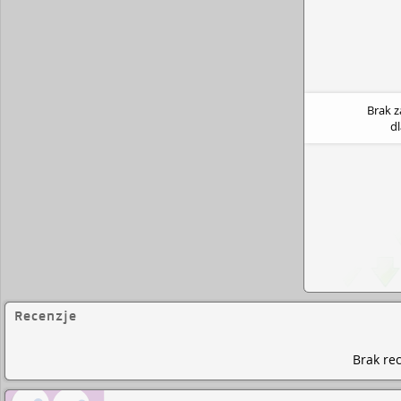
Brak 
d
Recenzje
Brak rec