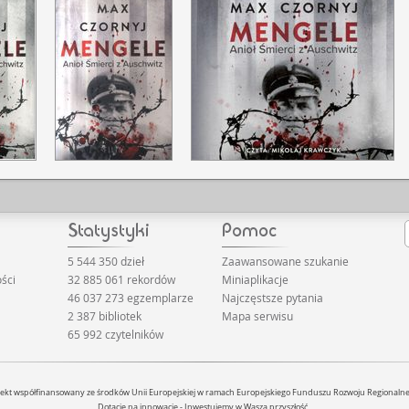
5 544 350 dzieł
Zaawansowane szukanie
ści
32 885 061 rekordów
Miniaplikacje
46 037 273 egzemplarze
Najczęstsze pytania
2 387 bibliotek
Mapa serwisu
65 992 czytelników
jekt współfinansowany ze środków Unii Europejskiej w ramach Europejskiego Funduszu Rozwoju Regionaln
Dotacje na innowacje - Inwestujemy w Waszą przyszłość