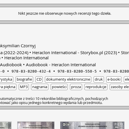
Nikt jeszcze nie obserwuje nowych recenzji tego dzieła.
ksymilian Czornyj
ia
(2022-2024)
Heraclon International - Storybox.pl
(2023)
Sto
)
Heraclon International
Audiobook
Audiobook - Heraclon International
-0
978-83-8280-432-4
978-83-8280-550-5
978-83-8280
rystyka
biografie
CD
dokumenty elektroniczne
druk
e-booki
el
ura piękna
MP3
nagrania
powieści
proza
reprodukcje
zasoby ele
utomatycznie z treści 10 rekordów bibliograficznych, pochodzących
raktować jako opisu jednego konkretnego wydania lub przedmiotu.