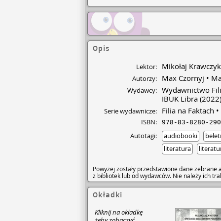
Opis
Mikołaj Krawczyk
Lektor:
Max Czornyj
Ma
Autorzy:
Wydawnictwo Fil
Wydawcy:
IBUK Libra
(2022
Filia na Faktach
Serie wydawnicze:
ISBN:
978-83-8280-290
Autotagi:
audiobooki
belet
literatura
literat
Powyżej zostały przedstawione dane zebrane a
z bibliotek lub od wydawców. Nie należy ich t
Okładki
Kliknij na okładkę
żeby zobaczyć