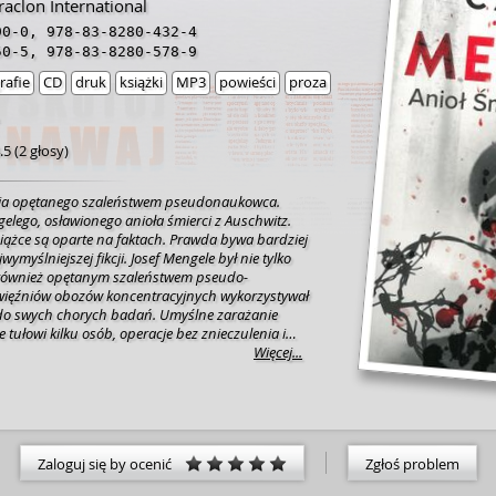
aclon International
90-0
,
978-83-8280-432-4
50-5
,
978-83-8280-578-9
rafie
CD
druk
książki
MP3
powieści
proza
.5
(
2 głosy
)
oria opętanego szaleństwem pseudonaukowca.
gelego, osławionego anioła śmierci z Auschwitz.
siążce są oparte na faktach. Prawda bywa bardziej
 fikcji. Josef Mengele był nie tylko
 również opętanym szaleństwem pseudo-
więźniów obozów koncentracyjnych wykorzystywał
ch chorych badań. Umyślne zarażanie
 tułowi kilku osób, operacje bez znieczulenia i
o nie upiorne science-fiction, a prawdziwa
Więcej...
dynie jej niewielka część. Ta książka opisuje
dziecie przerażeni tym, do czego zdolny jest
ubimyczytac.pl
Zaloguj się by ocenić
Zgłoś problem