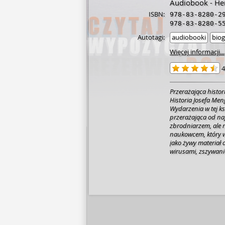
Audiobook - Her
ISBN:
978-83-8280-2
978-83-8280-5
Autotagi:
audiobooki
biog
Więcej informacji...
4
Przerażająca hist
Historia Josefa Men
Wydarzenia w tej k
przerażająca od najwymyślniejszej
zbrodniarzem, ale
naukowcem, który 
jako żywy materiał do swy
wirusami, zszywanie
wyrywanie płodów. T
historia. Do tego je
znacznie więcej. Bę
człowiek. Źródło: l