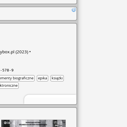
rybox.pl
(2023)
-578-9
ementy biograficzne
epika
książki
ktroniczne