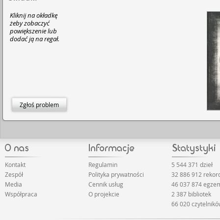
Kliknij na okładkę
żeby zobaczyć
powiększenie lub
dodać ją na regał.
Zgłoś problem
Kontakt
Regulamin
5 544 371 dzieł
Zespół
Polityka prywatności
32 886 912 reko
Media
Cennik usług
46 037 874 egze
Współpraca
O projekcie
2 387 bibliotek
66 020 czytelnik