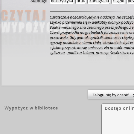
Autotagi:
beletrystyka
druk
ikonografia
książki
pow
Ostatecznie pozostała jedynie nadzieja. Na szczęści
szybko przemieniła się w delikatny płomyk podsy
Vaali z wiecznego snu zesłanego przez jednego z 
Czerń przywiodła na grzbietach fal zniszczenie or
przetrwało. Gdy jednak opuścili ciemność i ciepłe
ogrzały posiniałe z zimna ciała, słowami nie byli w
z jakim przyszło im się zmierzyć. Na przekór nadzi
zgliszcza - padli na kolana, prosząc Stwórców o ry
jednak nie nadeszła. Na swe miejsce odpoczynku 
archeońskie miasto ukryte pośród Gór Mglistych
potępionych bytów.
Zaloguj się by ocenić
Wypożycz w bibliotece
Dostęp onli