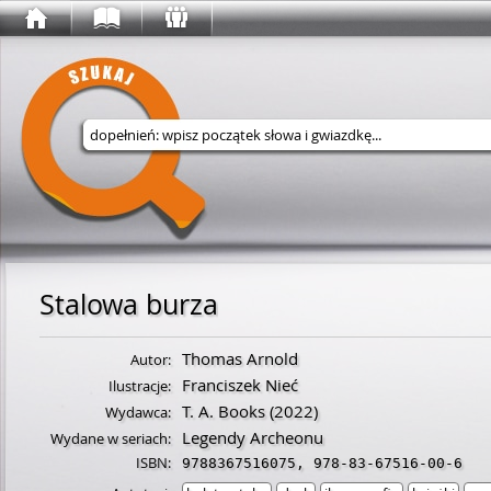
Wyszukaj w serwisie
Stalowa burza
Thomas Arnold
Autor:
Franciszek Nieć
Ilustracje:
T. A. Books
(2022)
Wydawca:
Legendy Archeonu
Wydane w seriach:
ISBN:
9788367516075
,
978-83-67516-00-6