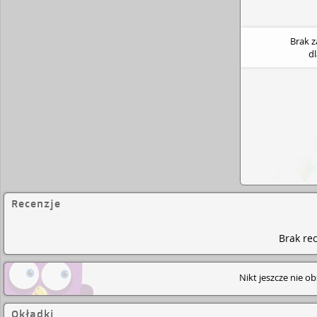
Brak 
d
Recenzje
Brak rec
Nikt jeszcze nie o
Okładki