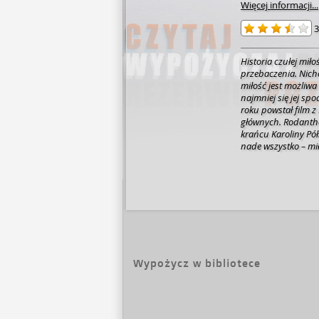
Więcej informacji...
3
Historia czułej miłoś
przebaczenia. Nich
miłość jest możliwa
najmniej się jej spodziewamy... Na pod
roku powstał film z
głównych. Rodanthe. Nadmorskie miasteczko na południowym
krańcu Karoliny Pół
nade wszystko – miłości... Adrienne Willis została
męża dla młodszej k
swojej przyjaciółki
czarującego miejs
„Gospoda”. Traf ch
chirurg, Paul Flann
Rodanthe jest miej
ich świat do góry n
życia, ale los chce 
Adrienne przez lat
Wypożycz w bibliotece