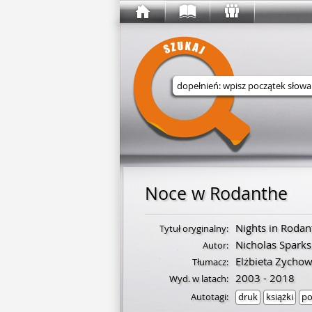
Wyszukaj w serwisie
Noce w Rodanthe
Nights in Rodan
Tytuł oryginalny:
Nicholas Sparks
Autor:
Elżbieta Zychow
Tłumacz:
2003 - 2018
Wyd. w latach:
Autotagi:
druk
książki
po