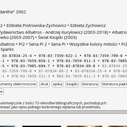
Rodanthe" 2002
cz
Elżbieta Piotrowska-Zychowicz
Eżbieta Zychowicz
ydawnictwo Albatros - Andrzej Kuryłowicz
(2003-2018)
Albatro
ówko
(2003-2007)
Świat Książki
(2003)
 Albatros
Pi2
Seria Pi 2
Seria Pi
Wszystkie kolory miłości
Pi2
 Sparks
83-87834-25-4
978-83-7359-622-1
978-83-7359-799-0
-1
978-83-7659-858-1
978-83-7659-911-3
978-83-7885
-5
978-83-7985-694-7
978-83-87834-09-8
83-87834-25
83-7359-799-0
87-87834-09-2
83-878334-25-4
978-83
-1
978-83-7659-311-3
983-83-7659-911-3
978-83-7885
umenty elektroniczne
druk
epika
książki
literatura
literatura pięk
ne
utomatycznie z treści 73 rekordów bibliograficznych, pochodzących
raktować jako opisu jednego konkretnego wydania lub przedmiotu.