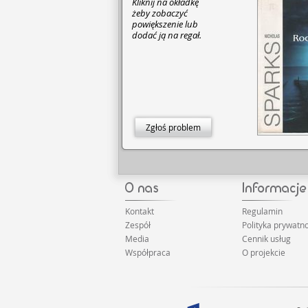
Kliknij na okładkę
żeby zobaczyć
powiększenie lub
dodać ją na regał.
Zgłoś problem
Kontakt
Regulamin
Zespół
Polityka prywatno
Media
Cennik usług
Współpraca
O projekcie