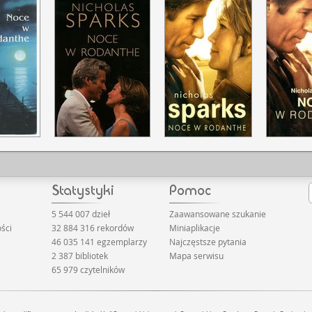
5 544 007 dzieł
Zaawansowane szukanie
ści
32 884 316 rekordów
Miniaplikacje
46 035 141 egzemplarzy
Najczęstsze pytania
2 387 bibliotek
Mapa serwisu
65 979 czytelników