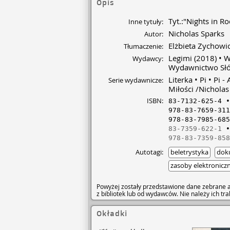
Opis
Tyt.:"Nights in 
Inne tytuły:
Nicholas Sparks
Autor:
Elżbieta Zychowi
Tłumaczenie:
Legimi
(2018)
W
Wydawcy:
Wydawnictwo Sł
Literka
Pi
Pi -
Serie wydawnicze:
Miłości /Nicholas
ISBN:
83-7132-625-4
978-83-7659-311
978-83-7985-685
83-7359-622-1
978-83-7359-858
Autotagi:
beletrystyka
dok
zasoby elektronicz
Powyżej zostały przedstawione dane zebrane a
z bibliotek lub od wydawców. Nie należy ich t
Okładki