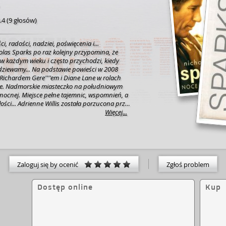
.4
(
9 głosów
)
ci, radości, nadziei, poświęcenia i...
olas Sparks po raz kolejny przypomina, że
 w każdym wieku i często przychodzi, kiedy
stawie powieści w 2008
 Richardem Gere''''em i Diane Lane w rolach
nocnej. Miejsce pełne tajemnic, wspomnień, a
 porzucona przez
obiety. Trzy lata po rozwodzie, na prośbę
Więcej...
, Adrienne przyjeżdża na tydzień do tego
ca, by pomóc w prowadzeniu pensjonatu
ce, że w tym samym czasie przebywa w nim
er. Oboje są ludźmi po przejściach, dla obojga
scem ucieczki. Kilkudniowa znajomość wywraca
ogami. Postanawiają wspólnie spędzić resztę
Zaloguj się by ocenić
Zgłoś problem
inaczej. Wspomnienie tej miłości towarzyszy
a…
Dostęp online
Kup