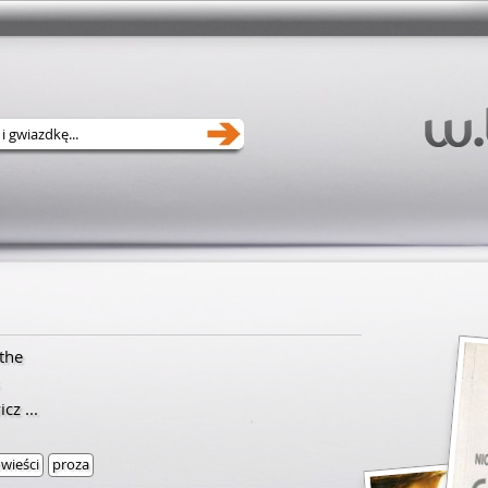
the
icz
...
wieści
proza