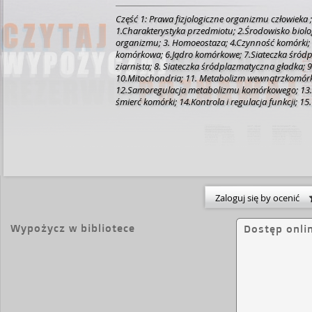
Część 1: Prawa fizjologiczne organizmu człowieka ;
1.Charakterystyka przedmiotu; 2.Środowisko biolo
organizmu; 3. Homoeostaza; 4.Czynność komórki;
komórkowa; 6.Jądro komórkowe; 7.Siateczka śród
ziarnista; 8. Siateczka śródplazmatyczna gładka; 
10.Mitochondria; 11. Metabolizm wewnątrzkomór
12.Samoregulacja metabolizmu komórkowego; 13.
śmierć komórki; 14.Kontrola i regulacja funkcji; 15.
funkcji w organizmie; 16.Przetwarzanie i przenosze
17.Komunikacja pomiędzy komórkami; 18.Sprzężen
Część 2 :Czynność komórek nerwowych i mięśniow
1.Pobudliwości i pobudzenie; 2.Potencjał spoczy
komórkowej; 3.Komórka nerwowa; Potencjał czynn
4.Synapsy; 5.Kontrola ekspresji genów; 6. Hamow
presynaptyczne; 7.Przewodzenie impulsów we wł
bezrdzennych; 8.Przewodzenie impulsów we włók
Zaloguj się by ocenić
9.Grupy włókien nerwowych; 10. Nerwy czaszkowe 
rdzeniowe; 11.Komórki glejowe; 12.Mięśnie poprze
Wypożycz w bibliotece
Dostęp onli
prążkowane; 13. Komórka mięśniowa; 14.Skurcze m
Regulacja napięcia mięśniowego;16.Synapsa ner
17.Mięśnie gładkie; 18.Mięsień sercowy; 19.Komór
przewodzącego serca; Część 3 :Czucie i ruch; 1.C
bioelektryczna mózgu spontaniczna; 2.Odruchy; 
4.Ośrodki rdzenia kręgowego; 5.Czucie; 6.Czucie te
7.Zmysł powonienia; 8.Zmysł wzroku; 9.Zmysł słuc