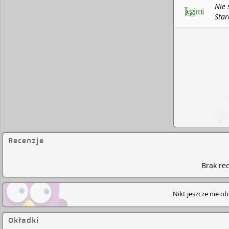
Nie 
Star
Recenzje
Brak rec
Nikt jeszcze nie o
Okładki