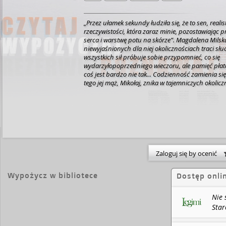
„
Przez ułamek sekundy łudziła się, że to sen, real
rzeczywistości, która zaraz minie, pozostawiając p
serca i warstwę potu na skórze
”
.
Magdalena Milsk
niewyjaśnionych dla niej okolicznościach traci słu
wszystkich sił próbuje sobie przypomnieć, co się
wydarzyłopoprzedniego wieczoru, ale pamięć płata j
coś jest bardzo nie tak... Codzienność zamienia się
tego jej mąż, Mikołaj, znika w tajemniczych okolic
wie jedno: musi zrobić wszystko, aby go odnaleźć.
powieści intryga się zagęszcza, a pytania zaczynaj
naprawdę jest jej mąż? Co wydarzyło się w wieczó
zniknięcie Mikołaja? Komu może zaufać? I co najwa
się z Mikołajem?!
Nie słyszę cię, kochanie
to książka
się oderwać, a to wszystko za sprawą wartkiej akcji
wciągającej i trzymającej w napięciu aż do ostatniej
Hitchcocka.
Zaloguj się by ocenić
Wypożycz w bibliotece
Dostęp onli
Nie 
Star