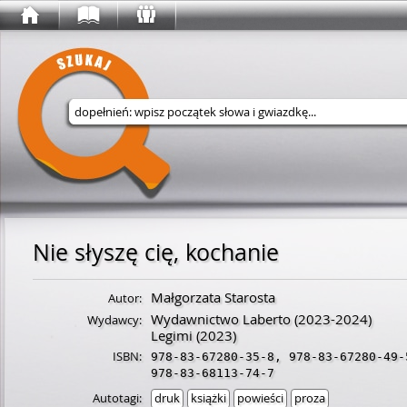
Wyszukaj w serwisie
Nie słyszę cię, kochanie
Małgorzata Starosta
Autor:
Wydawnictwo Laberto
(2023-2024)
Wydawcy:
Legimi
(2023)
ISBN:
978-83-67280-35-8
,
978-83-67280-49-
978-83-68113-74-7
Autotagi:
druk
książki
powieści
proza