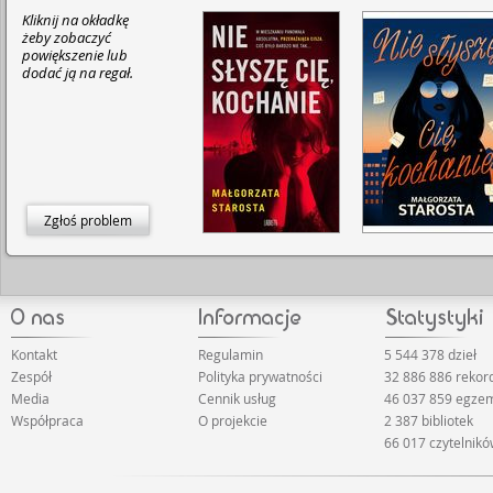
Kliknij na okładkę
żeby zobaczyć
powiększenie lub
dodać ją na regał.
Zgłoś problem
Kontakt
Regulamin
5 544 378 dzieł
Zespół
Polityka prywatności
32 886 886 reko
Media
Cennik usług
46 037 859 egze
Współpraca
O projekcie
2 387 bibliotek
66 017 czytelnik