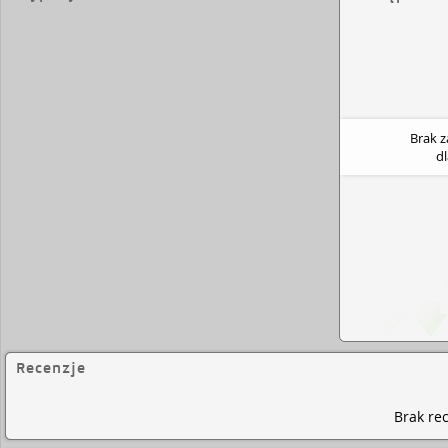
Brak 
d
Recenzje
Brak rec