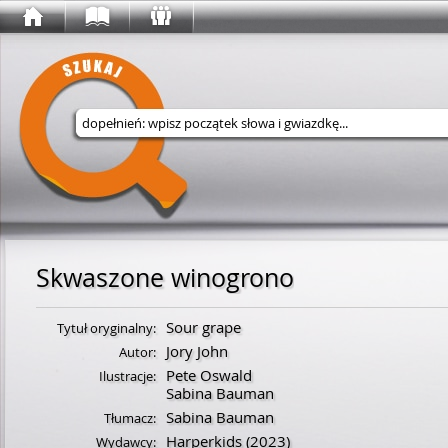
Wyszukaj w serwisie
Skwaszone winogrono
Sour grape
Tytuł oryginalny:
Jory John
Autor:
Pete Oswald
Ilustracje:
Sabina Bauman
Sabina Bauman
Tłumacz:
Harperkids
(2023)
Wydawcy: