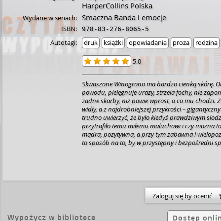
HarperCollins Polska
Smaczna Banda i emocje
Wydane w seriach:
ISBN:
978-83-276-8065-5
Autotagi:
druk
książki
opowiadania
proza
rodzina
5.0
Skwaszone Winogrono ma bardzo cienką skórę. Obr
powodu, pielęgnuje urazy, strzela fochy, nie zapom
żadne skarby, niż powie wprost, o co mu chodzi. Z 
widły, a z najdrobniejszej przykrości – gigantyczn
trudno uwierzyć, że było kiedyś prawdziwym słodz
przytrafiło temu miłemu maluchowi i czy można to 
mądra, pozytywna, a przy tym zabawna i wielop
to sposób na to, by w przystępny i bezpośredni s
dziecko do rozmowy o emocjach, uczuciach, życio
wdzięczności, która jest bliską kuzynką szczęścia. 
napisana, brawurowo przetłumaczona i wspanial
książka to niezwykły prezent zarówno dla młodszyc
czytelników. Maluchy znajdą tu zabawną historyjkę,
uniwersalną przypowieść o tym, że ideały nie istniej
Zaloguj się by ocenić
przede wszystkim taki, jakim go postrzegamy.
Wypożycz w bibliotece
Dostęp onli