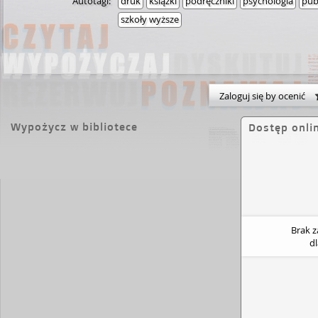
Autotagi:
druk
książki
podręczniki
psychologia
pub
szkoły wyższe
Zaloguj się by ocenić
Wypożycz w bibliotece
Dostęp onli
Brak 
d