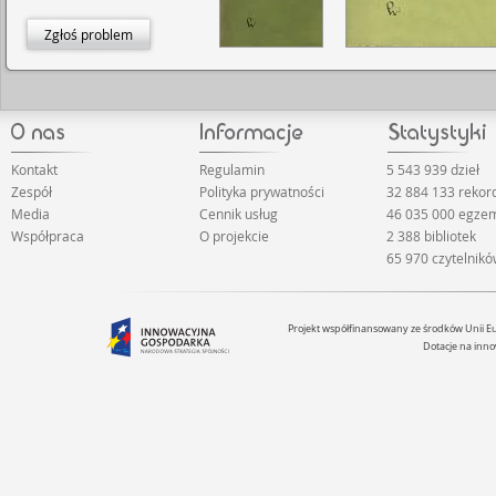
Zgłoś problem
Kontakt
Regulamin
5 543 939 dzieł
Zespół
Polityka prywatności
32 884 133 rekor
Media
Cennik usług
46 035 000 egze
Współpraca
O projekcie
2 388 bibliotek
65 970 czytelnik
Projekt współfinansowany ze środków Unii 
Dotacje na inno