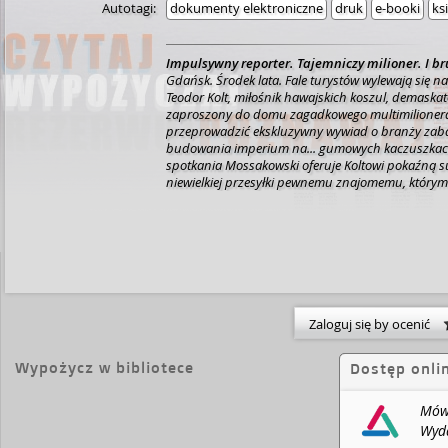
Autotagi:
dokumenty elektroniczne
druk
e-booki
ks
Impulsywny reporter.
Tajemniczy milioner.
I b
Gdańsk. Środek lata. Fale turystów wylewają się na 
Teodor Kolt, miłośnik hawajskich koszul, demaskat
zaproszony do domu zagadkowego multimilionera
przeprowadzić ekskluzywny wywiad o branży zabaw
budowania imperium na... gumowych kaczuszkach
spotkania Mossakowski oferuje Koltowi pokaźną 
niewielkiej przesyłki pewnemu znajomemu, którym o
przestępca. Gdy na horyzoncie pojawia się trup, Ko
rozgrywkę, której stawka jest zabójczo wysoka. Szyb
z którym musi się zmierzyć, to wyjątkowo cwany i 
wybrzeża zasadniczo mają nieświeże oddechy i skł
czego są długie letnie dni, ponadprzeciętne zdoln
redakcyjnych przyjaciół?
Zaloguj się by ocenić
Wypożycz w bibliotece
Dostęp onli
Mów 
Wyda