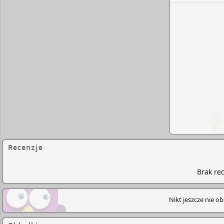
eboo
Recenzje
Brak rec
Nikt jeszcze nie o