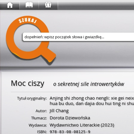
Wyszukaj w serwisie
Moc ciszy
o sekretnej sile introwertyków
Anjing shi zhong chao nengli: xie gei neix
Tytuł oryginalny:
hua bu duo, dan dajia dou hui ting ni sh
Jill Chang
Autor:
Dorota Dziewońska
Tłumacz:
Wydawnictwo Literackie
(2023)
Wydawca:
ISBN:
978-83-08-08125-9