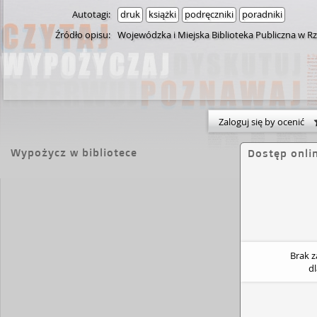
Autotagi:
druk
książki
podręczniki
poradniki
Źródło opisu:
Wojewódzka i Miejska Biblioteka Publiczna w R
Zaloguj się by ocenić
Wypożycz w bibliotece
Dostęp onli
Brak 
d