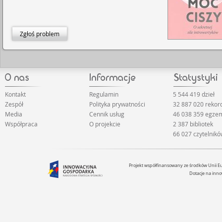
Zgłoś problem
Kontakt
Regulamin
5 544 419 dzieł
Zespół
Polityka prywatności
32 887 020 reko
Media
Cennik usług
46 038 359 egze
Współpraca
O projekcie
2 387 bibliotek
66 027 czytelnik
Projekt współfinansowany ze środków Unii 
Dotacje na inno