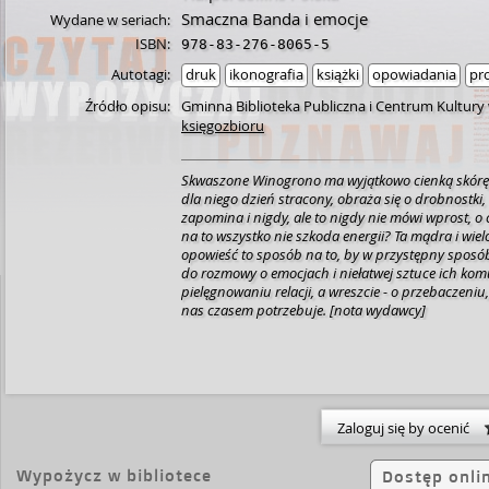
Smaczna Banda i emocje
Wydane w seriach:
ISBN:
978-83-276-8065-5
Autotagi:
druk
ikonografia
książki
opowiadania
pr
Źródło opisu:
Gminna Biblioteka Publiczna i Centrum Kultury
księgozbioru
Skwaszone Winogrono ma wyjątkowo cienką skórę.
dla niego dzień stracony, obraża się o drobnostki
zapomina i nigdy, ale to nigdy nie mówi wprost, o co chodzi. Ale... czy
na to wszystko nie szkoda energii? Ta mądra i wi
opowieść to sposób na to, by w przystępny sposó
do rozmowy o emocjach i niełatwej sztuce ich ko
pielęgnowaniu relacji, a wreszcie - o przebaczeniu
nas czasem potrzebuje. [nota wydawcy]
Zaloguj się by ocenić
Wypożycz w bibliotece
Dostęp onli