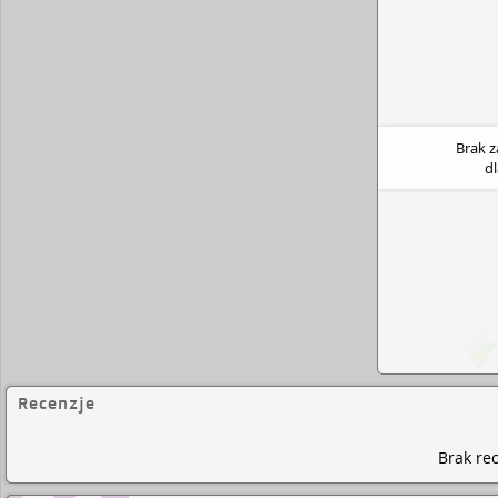
Brak 
d
Recenzje
Brak rec