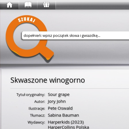
Wyszukaj w serwisie
Skwaszone winogorno
Sour grape
Tytuł oryginalny:
Jory John
Autor:
Pete Oswald
Ilustracje:
Sabina Bauman
Tłumacz:
Harperkids
(2023)
Wydawcy:
HarperCollins Polska