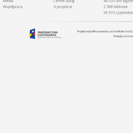
Media
Cennik usług
46 035 000 egze
Współpraca
O projekcie
2 388 bibliotek
65 973 czytelnik
Projekt współfinansowany ze środków Unii 
Dotacje na inno