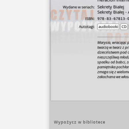
Sekrety Białej
Wydane w seriach:
Sekrety Białej 
ISBN:
978-83-67813-
Autotagi:
audiobooki
CD
Marysia, wracając po
twarzą w twarz z pr
dzieciństwem pod ok
nieszczęśliwą młod
spadku od babci, zn
pamiętnika pochłan
zmaga się z wieloma
zakochana we włos
chorego synka odwa
leśniczówkę przed 
swoich rodziców? "
obyczajowo-historyc
Opowiada o grupie pr
obliczu życiowych 
wydawcy].
Wypożycz w bibliotece