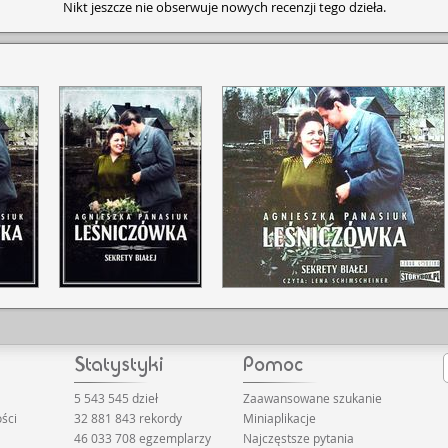
Nikt jeszcze nie obserwuje nowych recenzji tego dzieła.
5 543 545 dzieł
Zaawansowane szukanie
ści
32 881 843 rekordy
Miniaplikacje
46 033 708 egzemplarzy
Najczęstsze pytania