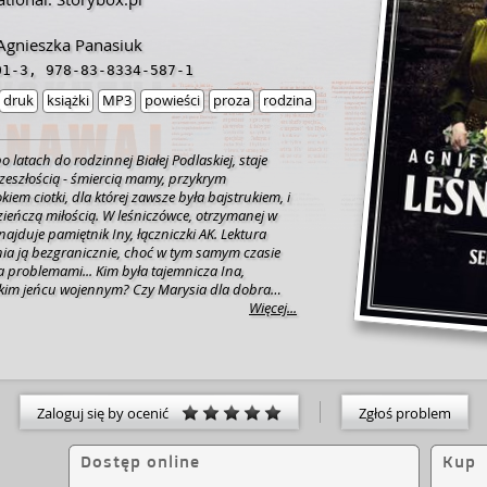
- Agnieszka Panasiuk
01-3
,
978-83-8334-587-1
druk
książki
MP3
powieści
proza
rodzina
 latach do rodzinnej Białej Podlaskiej, staje
zeszłością - śmiercią mamy, przykrym
iem ciotki, dla której zawsze była bajstrukiem, i
zieńczą miłością. W leśniczówce, otrzymanej w
ajduje pamiętnik Iny, łączniczki AK. Lektura
ia ją bezgranicznie, choć w tym samym czasie
 problemami... Kim była tajemnicza Ina,
kim jeńcu wojennym? Czy Marysia dla dobra
ży się odbudować relację z jego ojcem? Czy ocali
Więcej...
zniszczeniem i w końcu pozna zagmatwane losy
Leśniczówka" to drugi z czterech osobnych tomów
znego cyklu Sekrety Białej Agnieszki Panasiuk.
zyjaciółek z Białej Podlaskiej, których relacje w
przeciwności zostają wystawione na próbę [opis
Zaloguj się by ocenić
Zgłoś problem
Dostęp online
Kup