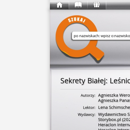
Wyszukaj w serwisie
Sekrety Białej
:
Leśni
Agnieszka Wero
Autorzy:
Agnieszka Pana
Lena Schimsche
Lektor:
Wydawnictwo S
Wydawcy:
Storybox.pl
(20
Heraclon Intern
Heraclon Intern