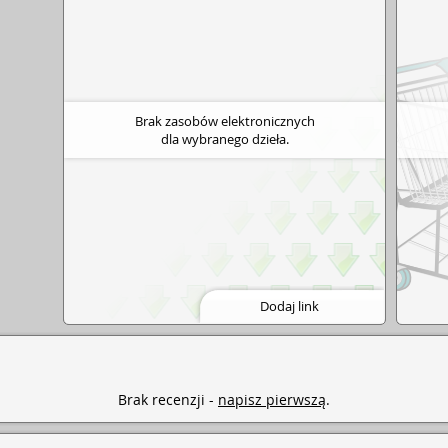
Brak zasobów elektronicznych
dla wybranego dzieła.
Dodaj link
Brak recenzji -
napisz pierwszą
.