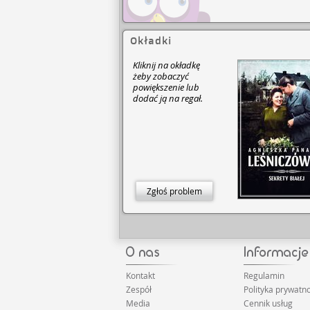
Okładki
Kliknij na okładkę
żeby zobaczyć
powiększenie lub
dodać ją na regał.
Zgłoś problem
Kontakt
Regulamin
Zespół
Polityka prywatno
Media
Cennik usług