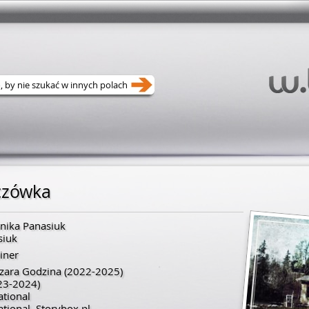
czówka
nika Panasiuk
siuk
iner
zara Godzina
(2022-2025)
23-2024)
ational
ational. Storybox.pl