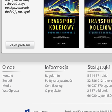
żeby zobaczyć
powiększenie lub
dodać ją na regał.
Zgłoś problem
Kontakt
Regulamin
5 544 371 dzieł
Zespół
Polityka prywatności
32 886 912 reko
Media
Cennik usług
46 037 870 egze
Współpraca
O projekcie
2 387 bibliotek
66 020 czytelnik
Projekt współfinansowany ze środków Unii 