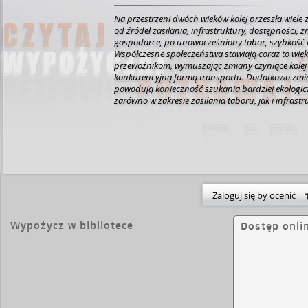
Na przestrzeni dwóch wieków kolej przeszła wiele
od źródeł zasilania, infrastruktury, dostępności, 
gospodarce, po unowocześniony tabor, szybkość i
Współczesne społeczeństwa stawiają coraz to wię
przewoźnikom, wymuszając zmiany czyniące kolej 
konkurencyjną formą transportu. Dodatkowo zmi
powodują konieczność szukania bardziej ekologi
zarówno w zakresie zasilania taboru, jak i infrastr
Wśród omówionych przez Autorów zagadnień m.in.
prędkości, kolej magnetyczna, kolej wodorowa, hy
wysoce zautomatyzowane i autonomiczne, Internet
zastosowanie dronów i statków latających w trans
kolejowym, oddziaływanie transportu kolejowego 
transport kolejowy w realiach wojny rosyjsko-ukraiń
w inicjatywie Nowego Jedwabnego Szlaku. [empik.
Zaloguj się by ocenić
Wypożycz w bibliotece
Dostęp onli