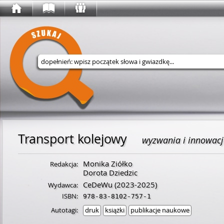
Wyszukaj w serwisie
Transport kolejowy
wyzwania i innowacj
Monika Ziółko
Redakcja:
Dorota Dziedzic
CeDeWu
(2023-2025)
Wydawca:
ISBN:
978-83-8102-757-1
Autotagi:
druk
książki
publikacje naukowe