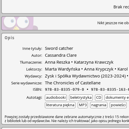
Brak rec
Nikt jeszcze nie o
Opis
Sword catcher
Inne tytuły:
Cassandra Clare
Autor:
Anna Reszka
Katarzyna Krawczyk
Tłumaczenie:
Marta Wardyńska
Anna Krypczyk
Karol
Lektorzy:
Zysk i Spółka Wydawnictwo
(2023-2024)
Wydawcy:
The Chronicles of Castellane
Serie wydawnicze:
ISBN:
978-83-8335-079-0
978-83-8335-163-
Autotagi:
audiobooki
beletrystyka
CD
dokumenty el
literatura piękna
MP3
nagrania
powieści
Powyżej zostały przedstawione dane zebrane automatycznie z treści 15 rekor
z bibliotek lub od wydawców. Nie należy ich traktować jako opisu jednego ko