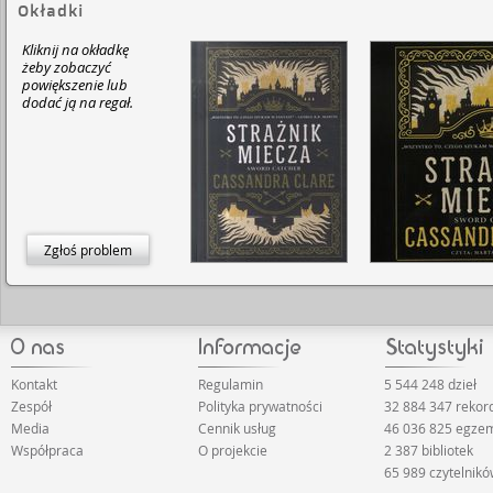
Okładki
Kliknij na okładkę
żeby zobaczyć
powiększenie lub
dodać ją na regał.
Zgłoś problem
Kontakt
Regulamin
5 544 248 dzieł
Zespół
Polityka prywatności
32 884 347 reko
Media
Cennik usług
46 036 825 egze
Współpraca
O projekcie
2 387 bibliotek
65 989 czytelnik