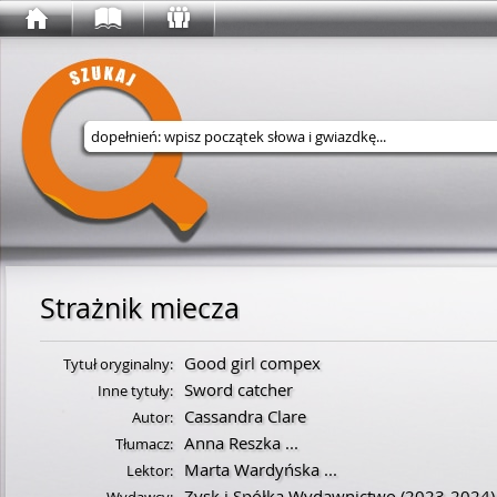
Wyszukaj w serwisie
Strażnik miecza
Good girl compex
Tytuł oryginalny:
Sword catcher
Inne tytuły:
Cassandra Clare
Autor:
Anna Reszka
...
Tłumacz:
Marta Wardyńska
...
Lektor:
Zysk i Spółka Wydawnictwo
(2023-2024)