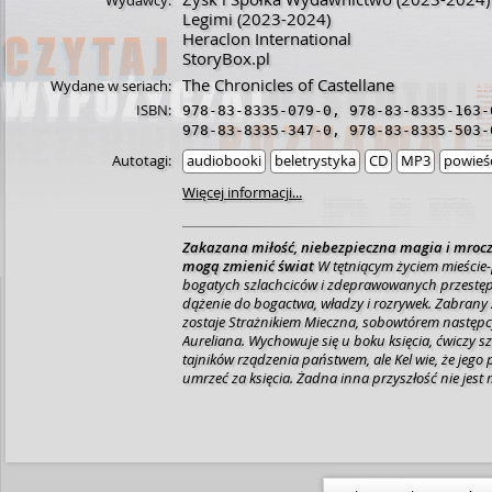
Wydawcy:
Legimi
(2023-2024)
Heraclon International
StoryBox.pl
The Chronicles of Castellane
Wydane w seriach:
ISBN:
978-83-8335-079-0
,
978-83-8335-163-
978-83-8335-347-0
,
978-83-8335-503-
Autotagi:
audiobooki
beletrystyka
CD
MP3
powieś
Więcej informacji...
Zakazana miłość, niebezpieczna magia i mrocz
mogą zmienić świat
W tętniącym życiem mieście-
bogatych szlachciców i zdeprawowanych przestęp
dążenie do bogactwa, władzy i rozrywek. Zabrany z
zostaje Strażnikiem Mieczna, sobowtórem następ
Aureliana. Wychowuje się u boku księcia, ćwiczy szt
tajników rządzenia państwem, ale Kel wie, że jego
umrzeć za księcia. Żadna inna przyszłość nie jest
pochodzi z małej społeczności Ashkarów, której c
magiczne zdolności. Wkrótce Lin i Kel zbliżają się d
w sieć utkaną przez tajemniczego Króla Szmaciarz
do podziemnego świata intryg i mroku, odkrywają 
który może doprowadzić do upadku królestwa…
„
powieści jest we właściwych proporcjach: tajemnica