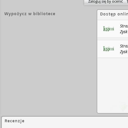
Zaloguj się by ocenić
dużo, nie za mało), po mistrzowsku skonstruowane
miecze, polityka, barwne, interesujące postacie i hi
Wypożycz w bibliotece
Dostęp onli
przykuła moją uwagę od pierwszej do ostatniej str
Martin, autor
Gry o tron
Stra
Zysk
Stra
Zysk
Recenzje