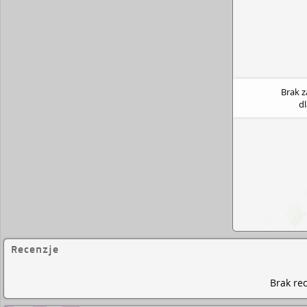
Brak 
d
Recenzje
Brak rec