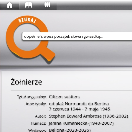
Wyszukaj w serwisie
Żołnierze
Citizen soldiers
Tytuł oryginalny:
od plaż Normandii do Berlina
Inne tytuły:
7 czerwca 1944 - 7 maja 1945
Stephen Edward Ambrose
(
1936
-
2002
)
Autor:
Janina Kumaniecka
(
1940
-
2007
)
Tłumacz:
Bellona
(2023-2025)
Wydawcy: