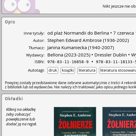
Nikt jeszcze nie o
Opis
od plaż Normandii do Berlina
7 czerwca 
Inne tytuły:
Stephen Edward Ambrose
(1936-2002)
Autor:
Janina Kumaniecka
(1940-2007)
Tłumacz:
Bellona
(2023-2025)
Dressler Dublin
W
Wydawcy:
ISBN:
978-83-11-16858-9
978-83-11-18133-
Autotagi:
druk
książki
literatura
literatura stosowan
Powyżej zostały przedstawione dane zebrane automatycznie z treści 4 rekord
z bibliotek lub od wydawców. Nie należy ich traktować jako opisu jednego ko
Okładki
Kliknij na okładkę
żeby zobaczyć
powiększenie lub
dodać ją na regał.