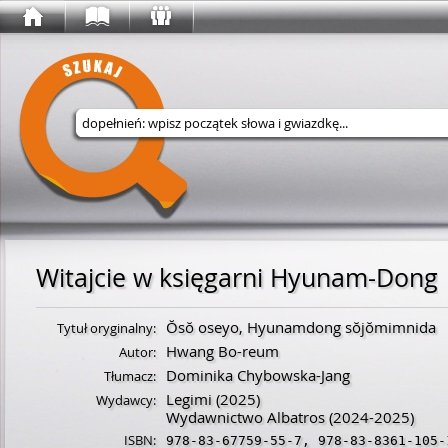
Wyszukaj w serwisie
Witajcie w księgarni Hyunam-Dong
Ŏsŏ oseyo, Hyunamdong sŏjŏmimnida
Tytuł oryginalny:
Hwang Bo-reum
Autor:
Dominika Chybowska-Jang
Tłumacz:
Legimi
(2025)
Wydawcy:
Wydawnictwo Albatros
(2024-2025)
ISBN:
978-83-67759-55-7
,
978-83-8361-105-