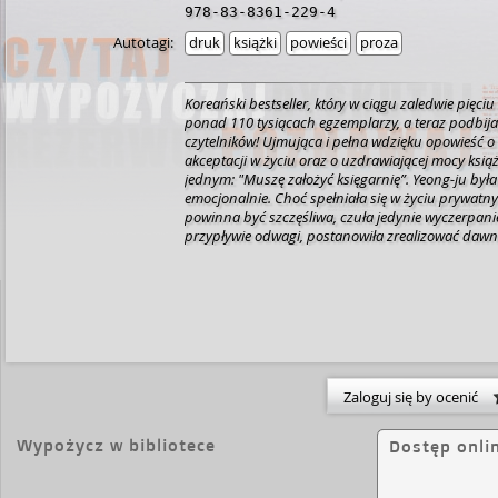
978-83-8361-229-4
Autotagi:
druk
książki
powieści
proza
Koreański bestseller, który w ciągu zaledwie pięciu
ponad 110 tysiącach egzemplarzy, a teraz podbij
czytelników! Ujmująca i pełna wdzięku opowieść o
akceptacji w życiu oraz o uzdrawiającej mocy książ
jednym: "Muszę założyć księgarnię”. Yeong-ju była 
emocjonalnie. Choć spełniała się w życiu prywat
powinna być szczęśliwa, czuła jedynie wyczerpani
przypływie odwagi, postanowiła zrealizować dawn
Przeprowadziła się do małej dzielnicy na obrzeżac
kameralną księgarnię, Hyunam-dong.
Przez pierws
Yeong-ju tylko odstraszają odwiedzających. Ale d
księgarni dają jej czas na zastanowienie się, co po
nowych obowiązków. Gdy zatrudnia Min-juna, sym
również szukającego życiowej drogi, a potem zac
spotkania autorskie, kółko czytelnicze i powoli opr
sprzedaży książek, zaczyna wreszcie czuć się swob
Zaloguj się by ocenić
siebie.
Otoczona przyjaciółmi, pisarzami i książkami
wszystkich, odnajduje swoją nową ścieżkę, a ksi
się bezpieczną przystanią dla zagubionych dusz.
Wypożycz w bibliotece
Dostęp onli
znaleźć ukojenie i przypomnieć sobie, że nigdy nie
porzucić niedającą nadziei fabułę i zacząć wszyst