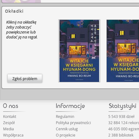
Okładki
Kliknij na okładkę
żeby zobaczyć
powiększenie lub
dodać ją na regał.
Zgłoś problem
Kontakt
Regulamin
5 543 938 dzieł
Zespół
Polityka prywatności
32 884 124 rekor
Media
Cennik usług
46 035 000 egze
Współpraca
O projekcie
2 388 bibliotek