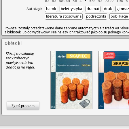
83-83-88944-58-4
978-93-7327-190-6
Autotagi:
barok
beletrystyka
dramat
druk
gimna
literatura stosowana
podręczniki
publikacje
Powyżej zostały przedstawione dane zebrane automatycznie z treści 48 rekor
z bibliotek lub od wydawców. Nie należy ich traktować jako opisu jednego ko
Okładki
Kliknij na okładkę
żeby zobaczyć
powiększenie lub
dodać ją na regał.
Zgłoś problem