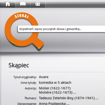
Wyszukaj w serwisie
Skąpiec
Avare
Tytuł oryginalny:
komedia w 5 aktach
Inne tytuły:
Molier
(
1622
-
1677
)
Autorzy:
Moliére
(
1622
-
1673
)
...
Tadeusz Żeleński-Boy
(
1874
-
1941
)
...
Tłumacz:
Anna Popławska
...
Opracowanie: