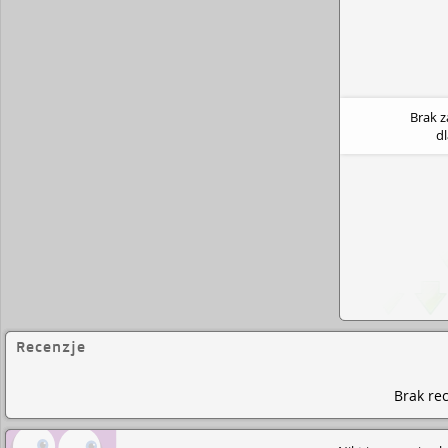
Brak 
d
Recenzje
Brak rec