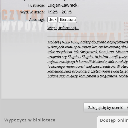
Lucjan Ławnicki
Ilustracje:
1925 - 2015
Wyd. w latach:
Autotagi:
druk
literatura
Więcej informacji...
Moliere (1622-1673) należy do grona najwybitnie
w dziejach kultury europejskiej. Nieśmiertelną sła
takie arcydzieła, jak: Świętoszek, Don Juan, Mizant
urojenia czy Skąpiec. Skąpiec to jedna z najlepszyc
najzabawniejszych komedii Moliere'a, która należy
"żelaznego repertuaru" większości teatrów. W utw
komediopisarz prowadzi z czytelnikiem swoistą, z
balansując między komizmem a tragizmem. Molier
rozśmieszać do łez a równocześnie ukazać smutną
przerażającą prawdę o nas samych. Skąpiec jest, 
komedią o człowieku ogarniętym chorobliwą manią
posiadania majątku za wszelką cenę. A cena to n
zniszczone więzy rodzinne i samotność.
Zaloguj się by ocenić
Wypożycz w bibliotece
Dostęp onli