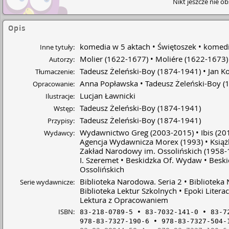
Nikt jeszcze nie o
Opis
komedia w 5 aktach
Świętoszek
komedi
Inne tytuły:
Molier
(1622-1677)
Moliére
(1622-1673
Autorzy:
Tadeusz Żeleński-Boy
(1874-1941)
Jan Ko
Tłumaczenie:
Anna Popławska
Tadeusz Żeleński-Boy
(
Opracowanie:
Lucjan Ławnicki
Ilustracje:
Tadeusz Żeleński-Boy
(1874-1941)
Wstęp:
Tadeusz Żeleński-Boy
(1874-1941)
Przypisy:
Wydawnictwo Greg
(2003-2015)
Ibis
(20
Wydawcy:
Agencja Wydawnicza Morex
(1993)
Książ
Zakład Narodowy im. Ossolińskich
(1958-
I. Szeremet
Beskidzka Of. Wydaw
Beski
Ossolińskich
Biblioteka Narodowa. Seria 2
Biblioteka
Serie wydawnicze:
Biblioteka Lektur Szkolnych
Epoki Literac
Lektura z Opracowaniem
ISBN:
83-218-0789-5
83-7032-141-0
83-7
978-83-7327-190-6
978-83-7327-504-