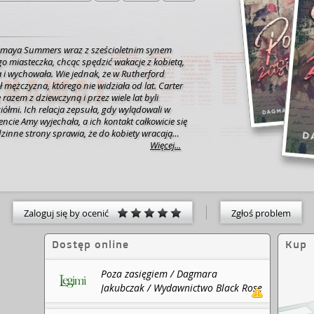
 Amaya Summers wraz z sześcioletnim synem
o miasteczka, chcąc spędzić wakacje z kobietą,
 i wychowała. Wie jednak, że w Rutherford
ł mężczyzna, którego nie widziała od lat.
Carter
razem z dziewczyną i przez wiele lat byli
iółmi. Ich relacja zepsuła, gdy wylądowali w
encie Amy wyjechała, a ich kontakt całkowicie się
zinne strony sprawia, że do kobiety wracają
za wszelką cenę chciałaby zapomnieć.
Więcej...
e wyjechałaby i odcięła się od przeszłości, ale
dym dniem coraz lepiej dogaduje się z Carterem,
serce.
Czy pierwsza miłość może być też
Zaloguj się by ocenić
Zgłoś problem
Dostęp online
Kup
Poza zasięgiem / Dagmara
Jakubczak / Wydawnictwo Black Rose
: Legimi, 2024.