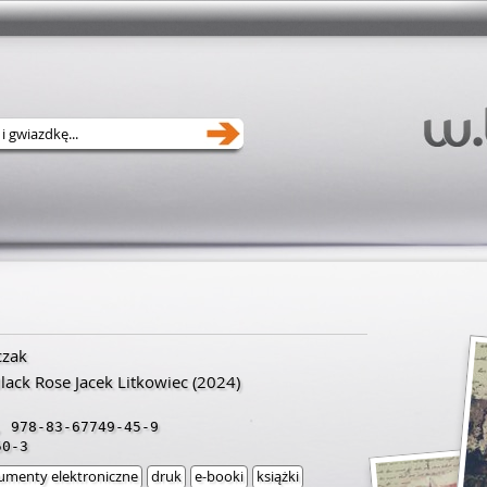
czak
ack Rose Jacek Litkowiec
(2024)
,
978-83-67749-45-9
50-3
umenty elektroniczne
druk
e-booki
książki