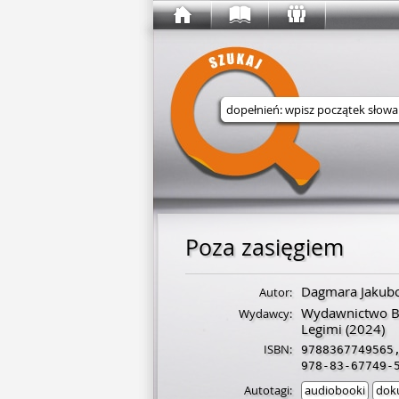
Wyszukaj w serwisie
Poza zasięgiem
Dagmara Jakub
Autor:
Wydawnictwo Bl
Wydawcy:
Legimi
(2024)
ISBN:
9788367749565
978-83-67749-
Autotagi:
audiobooki
dok