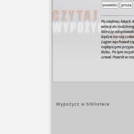
powieści
proza
Po siedmiu latach
wraca do rodzinneg
która ją adoptowała
będzie na nią czeka
Logan wychował się 
najlepszymi przyjac
łóżku. Po tym incyd
urwał.
Powrót w rod
uczucia, o których 
Najchętniej ponowni
jej syn Jimmy z każ
co niemal łamie jej 
ostatnią?
Wypożycz w bibliotece