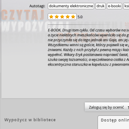
Autotagi:
dokumenty elektroniczne
druk
e-booki
ks
5.0
E-BOOK. Drugi tom cyklu. Od czasu wyborów na sołt
a życie niektórych mieszkańców wywróciło się do
nie przyczyniła się do tego jednak ani Gaja, ani jej
Wszystkiemu winni są goście, którzy pojawili się w
żniwami. Każdy z nich przybył z pewną misją i każ
wypełnić. Wikary Eryk postanawia naprawić świat,
szuka swojej tożsamości, a wyczekiwana ciotka z A
ekscentryczna staruszka w kapeluszu z piwoniami
worek z tajemnicami i pozwala im wyjść na światł
tom nosi tytuł "Na dwoje babka wróżyła".
Zaloguj się by ocenić
Wypożycz w bibliotece
Dostęp onli