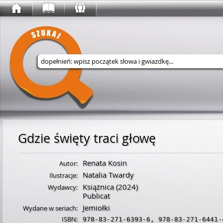
Wyszukaj w serwisie
Gdzie święty traci głowę
Renata Kosin
Autor:
Natalia Twardy
Ilustracje:
Książnica
(2024)
Wydawcy:
Publicat
Jemiołki
Wydane w seriach:
ISBN:
978-83-271-6393-6
,
978-83-271-6441-