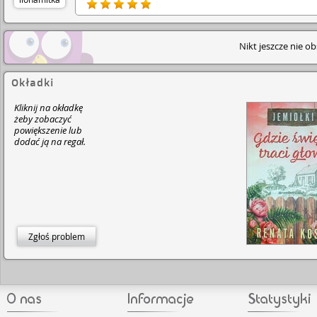
Bohaterowie są świetnie wykreowani, są różnorodni i 
potrafi dostarczyć wielu emocji. Lektura jest bardzo
wciągająca, czyta się szybko i przyjemnie.🙂 Polecam 🥰
Nikt jeszcze nie o
Okładki
Kliknij na okładkę
żeby zobaczyć
powiększenie lub
dodać ją na regał.
Zgłoś problem