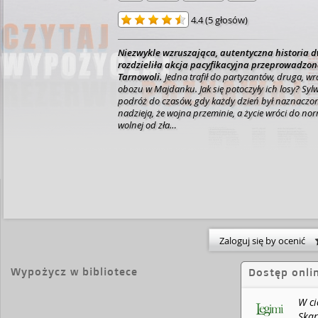
4.4
(
5 głosów
)
Niezwykle wzruszająca, autentyczna historia dw
rozdzieliła akcja pacyfikacyjna przeprowadzo
Tarnowoli.
Jedna trafił do partyzantów, druga, wr
obozu w Majdanku. Jak się potoczyły ich losy?
Syl
podróż do czasów, gdy każdy dzień był naznaczony
nadzieją, że wojna przeminie, a życie wróci do no
wolnej od zła…
Zaloguj się by ocenić
Wypożycz w bibliotece
Dostęp onli
W ci
Skar