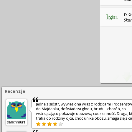
W ci
Skar
Recenzje
Jedna z sióstr, wywieziona wraz z rodzicami i rodzeńs
do Majdanka, doświadcza głodu, brudu i chorób, co
wstrząsająco pokazuje obozową codzienność. Druga, k
trafia do rodziny ojca, choć unika obozu, zmaga się z ci
sanchmura
pracą na roli i ogromną tęsknotą za bliskimi, która dotk
ja wyniszcza. Różne drogi bohaterek tworzą poruszający