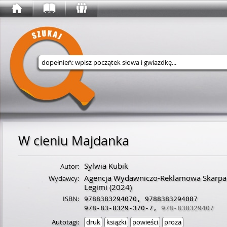
Wyszukaj w serwisie
W cieniu Majdanka
Sylwia Kubik
Autor:
Agencja Wydawniczo-Reklamowa Skarpa
Wydawcy:
Legimi
(2024)
ISBN:
9788383294070
,
9788383294087
978-83-8329-370-7
,
978-838329407
Autotagi:
druk
książki
powieści
proza