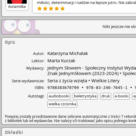
miłości, determinacji i nadziei na lepsze jutro. Nie zabra
ilonamitka
też tajemnic i sekretów z przeszłości, które prędzej czy
później zawsze wychodzą na jaw. Bardzo polubiłam
głównych bohaterów - kibicowałam im do samego końc
pokochałam owczarka niemieckiego Aurę i spodobał mi
Nikt jeszcze nie o
ten wiejski klimat. Książka jest niesamowicie wciągająca
zacznie się czytać, to nie można skończyć. Bardzo
przyjemnie spędziłam z nią czas i jestem nią zauroczon
Gorąco polecam.♥️😊
Opis
Katarzyna Michalak
Autor:
Marta Kurzak
Lektor:
Jednym Słowem - Społeczny Instytut Wyd
Wydawcy:
Znak JednymSłowem
(2023-2024)
Społe
Seria z życia wzięta
Wielkie Litery
Serie wydawnicze:
ISBN:
9788383670799
978-83-240-7645-1
Autotagi:
audiobooki
beletrystyka
druk
e-booki
e
wielka czcionka
Powyżej zostały przedstawione dane zebrane automatycznie z treści 7 rekord
z bibliotek lub od wydawców. Nie należy ich traktować jako opisu jednego ko
Okładki