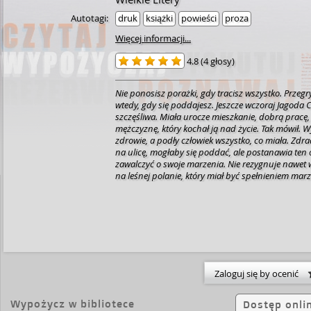
Autotagi:
druk
książki
powieści
proza
Więcej informacji...
4.8
(
4 głosy
)
Nie ponosisz porażki, gdy tracisz wszystko. Przeg
wtedy, gdy się poddajesz. Jeszcze wczoraj Jagoda C
szczęśliwa. Miała urocze mieszkanie, dobrą pracę, 
mężczyznę, który kochał ją nad życie. Tak mówił. 
zdrowie, a podły człowiek wszystko, co miała. Zd
na ulicę, mogłaby się poddać, ale postanawia ten 
zawalczyć o swoje marzenia. Nie rezygnuje nawet wtedy, gdy domek
na leśnej polanie, który miał być spełnieniem marz
ruiną. Nie zraża jej nawet to, że nie ma pieniędzy n
dopiero na remont. W życiu Jagody nagle pojawia się bratnia dusza,
inny życiowy rozbitek, którego całym majątkiem są
niezłomność i odwaga. Czy pewna tajemnica stanie
połączy tych dwoje młodych ludzi, czy wręcz przec
nie do pokonania? /Nota wydawnicza/
Zaloguj się by ocenić
Wypożycz w bibliotece
Dostęp onli