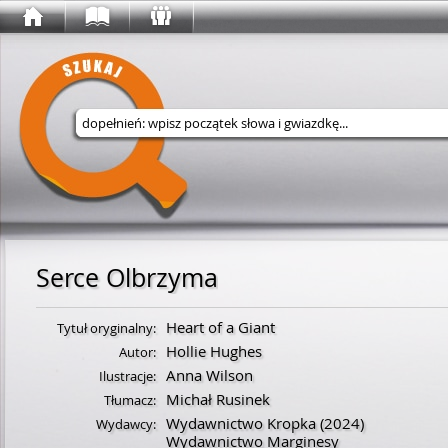
Wyszukaj w serwisie
Serce Olbrzyma
Heart of a Giant
Tytuł oryginalny:
Hollie Hughes
Autor:
Anna Wilson
Ilustracje:
Michał Rusinek
Tłumacz:
Wydawnictwo Kropka
(2024)
Wydawcy:
Wydawnictwo Marginesy