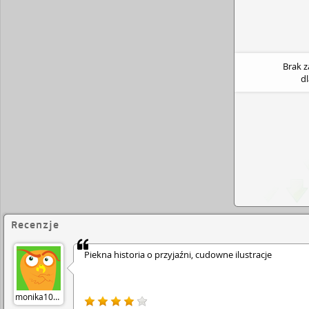
Brak 
d
Recenzje
Piekna historia o przyjaźni, cudowne ilustracje
monika1012