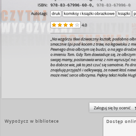
ISBN:
978-83-67996-60-0
,
978-83-67996-0
Autotagi:
druk
komiksy i książki obrazkowe
książki
p
4.0
„Na wzgórzu tkwi dziwaczny kształt, podobno olbrz
smacznie śpi pod kocem z traw, na legowisku z m
Pewnego dnia olbrzym się budzi, a na jego drodze 
o imieniu Tom. Gdy Tom dowiaduje się, że olbrzym
swojej mamy, postanawia wraz z nim wyruszyć na 
bo dobrze wie, jak to jest czuć się samotnie. Po d
znajdują przyjaźń i odkrywają, że nawet ktoś niew
może mieć serce olbrzyma. Piękny tekst Hollie Hugh
dech w piersiach ilustracje Anny Wilson zostały 
wzruszającym przekładem Michała Rusinka. To liter
nie można przegapić.
Zaloguj się by ocenić
Wypożycz w bibliotece
Dostęp onli