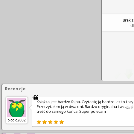
stopniowo zdaje sobie sprawę, że padła ofiarą gig
manipulacji...
Zaginięcie nastolatki uruchamia spir
Brak 
d
Recenzje
Książka jest bardzo fajna. Czyta się ją bardzo lekko i sz
Przeczytałem ją w dwa dni. Bardzo oryginalna i wciągaj
treść do samego końca. Super polecam
picolo2002