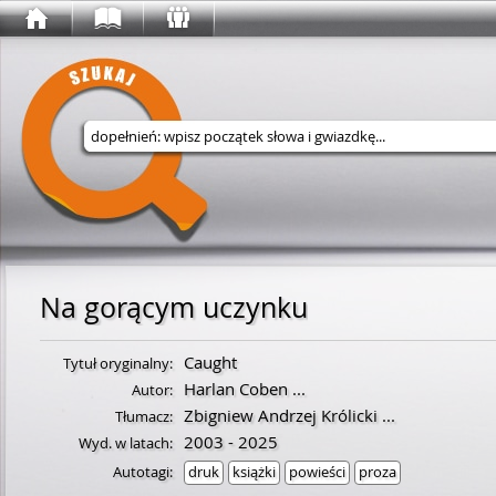
Wyszukaj w serwisie
Na gorącym uczynku
Caught
Tytuł oryginalny:
Harlan Coben
...
Autor:
Zbigniew Andrzej Królicki
...
Tłumacz:
2003 - 2025
Wyd. w latach:
Autotagi:
druk
książki
powieści
proza