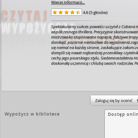
Więcej informacji...
4.6
(
5 głosów
)
Spektakularny sukces powieści uczynił z Cobena
współczesnego thrillera. Precyzyjnie skonstruowan
mistrzowsko stopniowane napięcie, fałszywe trop
donikąd, pozornie niemożliwe do wyjaśnienia zag
się niemal na każdej stronie, zaskakujące zakończe
domyśli się nawet najbardziej przenikliwy czyteln
cechy jego pisarskiego stylu.
Siedemnastoletnia Ha
doskonałą uczennicą i chlubą swoich rodziców. P
powraca do domu. Po trzech miesiącach bezskut
poszukiwań jej najbliżsi są przygotowani na najg
Mercer, pracownik opieki społecznej, wpada w pu
przez reporterkę Wendy Tynes, realizującą progra
„Przyłapani na gorącym uczynku”, służący dema
przestępców seksualnych. Za próbę seksu z nastol
sądem. Ku oburzeniu miejscowej społeczności są
Zaloguj się by ocenić
mężczyznę. Swoje niezadowolenie z wyroku szczeg
demonstruje były szeryf federalny, Ed Grayson. O
Wypożycz w bibliotece
Dostęp onli
wrogości przechodzi do czynów, proponując repor
pomogła mu dokonać samosądu na rzekomym pe
odmawia, lecz Mercer i tak musi zginąć. Czy zabił
Dan maczał palce w zaginięciu Haley McWaid? Dla
telefonie komórkowym było zdjęcie zaginionej dz