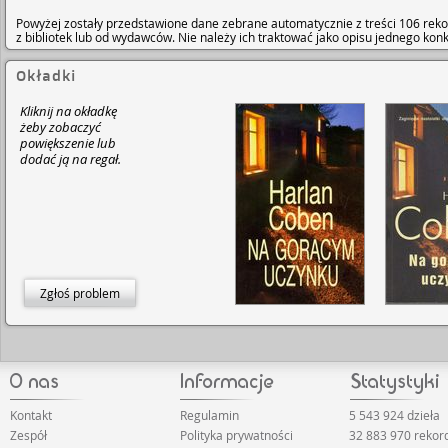
Powyżej zostały przedstawione dane zebrane automatycznie z treści 106 reko
z bibliotek lub od wydawców. Nie należy ich traktować jako opisu jednego ko
Okładki
Kliknij na okładkę
żeby zobaczyć
powiększenie lub
dodać ją na regał.
Zgłoś problem
Kontakt
Regulamin
5 543 924 dzieła
Zespół
Polityka prywatności
32 883 970 reko