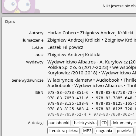
Nikt jeszcze nie o
Opis
Harlan Coben
Zbigniew Andrzej Królicki
Autorzy:
Zbigniew Andrzej Królicki
Zbigniew Króli
Tłumaczenie:
Leszek Filipowicz
Lektor:
Zbigniew Andrzej Królicki
oraz:
Wydawnictwo Albatros - A. Kuryłowicz
(20
Wydawcy:
Polska Sp. z o. o
(2017-2023)
we współpr
Kuryłowicz
(2010-2018)
Wydawnictwo Alb
W labiryncie kłamstw
Audiobook
Thrill
Serie wydawnicze:
Audiobook - Wydawnictwo Albatros
Thri
ISBN:
978-83-6733-851-6
978-83-67758-73-
978-83-7659-431-6
978-83-7885-648-
978-83-8125-138-9
978-83-8125-165-
978-83-8125-683-4
978-83-8125-720-
978-83-7659-52-4
978-83-7659-362-4
Autotagi:
audiobooki
beletrystyka
CD
dokumenty el
literatura piękna
MP3
nagrania
powieści