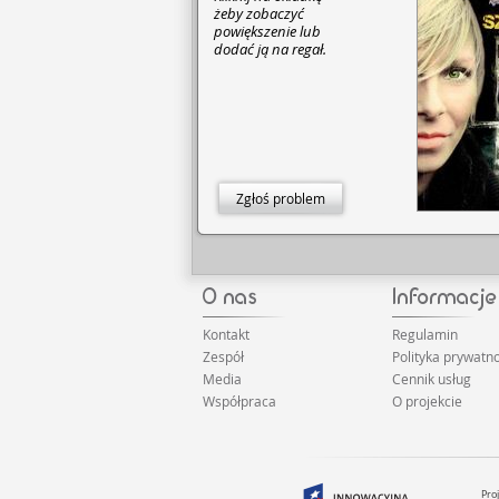
żeby zobaczyć
powiększenie lub
dodać ją na regał.
Zgłoś problem
Kontakt
Regulamin
Zespół
Polityka prywatno
Media
Cennik usług
Współpraca
O projekcie
Pro