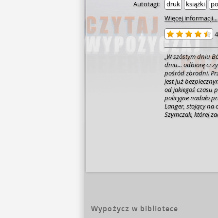
Autotagi:
druk
książki
po
Więcej informacji...
4
„W szóstym dniu Bó
dniu... odbiorę ci ż
pośród zbrodni. Prz
jest już bezpieczny
od jakiegoś czasu 
policyjne nadało p
Langer, stojący na 
Szymczak, której z
mordercy. Wkrótce A
zawodowe. Zresztą, j
się przecinają... C
której stawką będzi
może czai się znacz
Wypożycz w bibliotece