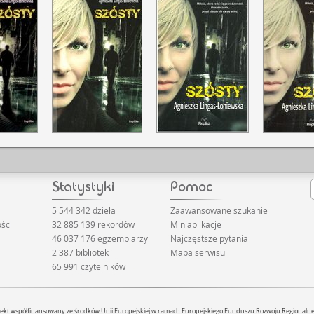
5 544 342 dzieła
Zaawansowane szukanie
ści
32 885 139 rekordów
Miniaplikacje
46 037 176 egzemplarzy
Najczęstsze pytania
2 387 bibliotek
Mapa serwisu
65 991 czytelników
jekt współfinansowany ze środków Unii Europejskiej w ramach Europejskiego Funduszu Rozwoju Regionaln