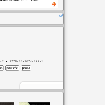
żka właściwie czyta się sama.
-2
9778-83-7674-299-1
na
powieści
proza