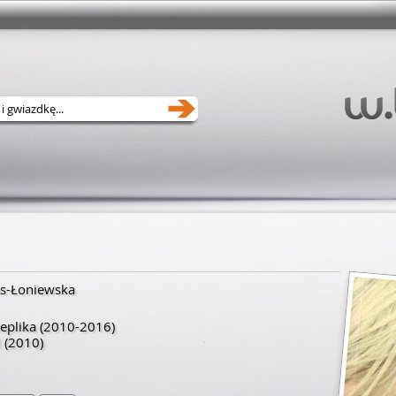
as-Łoniewska
eplika
(2010-2016)
l
(2010)