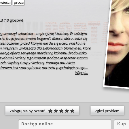
wieści
proza
.3
(
19 głosów
)
g stworzył człowieka – mężczyznę i kobietę. W szóstym
ycie, bo ja jestem twoim bogiem”. Miłość, która rodzi się
eznaczenie, przed którym nie da się uciec. Polska nie
m miejscem. Zwłaszcza dla zielonookich blondynek, które
padają ofiarą seryjnego mordercy, któremu środowisko
rzydomek Szósty. Jego tropem podąża inspektor Marcin
czele Śląskiej Grupy Śledczej. Pomaga mu Alicja
adaniem jest sporządzenie portretu psychologicznego
licję i Marcina połączy coś więcej niż tylko sprawy
Więcej...
ak się okazuje, nie jest to pierwszy raz, kiedy ich drogi
zy inspektor Langer zachowa zimną krew i podejmie grę, w
e życie ukochanej? Kim jest Szósty? Co nim kieruje? Być
nie bliżej, niż może się wydawać.[empik.com]
Zaloguj się by ocenić
Zgłoś problem
Dostęp online
Kup