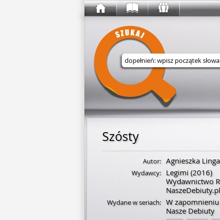
Wyszukaj w serwisie
Szósty
Agnieszka Ling
Autor:
Legimi
(2016)
Wydawcy:
Wydawnictwo R
NaszeDebiuty.p
W zapomnieniu
Wydane w seriach:
Nasze Debiuty