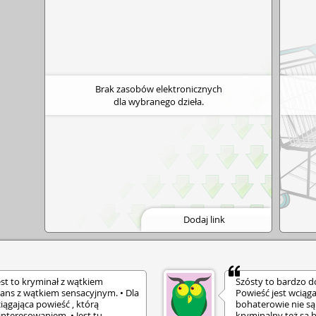
Brak zasobów elektronicznych
dla wybranego dzieła.
Dodaj link
est to kryminał z wątkiem
Szósty to bardzo d
ans z wątkiem sensacyjnym. • Dla
Powieść jest wciąga
iągająca powieść , którą
bohaterowie nie są
interesowaniem. • Jest tu
kryminalny też są 