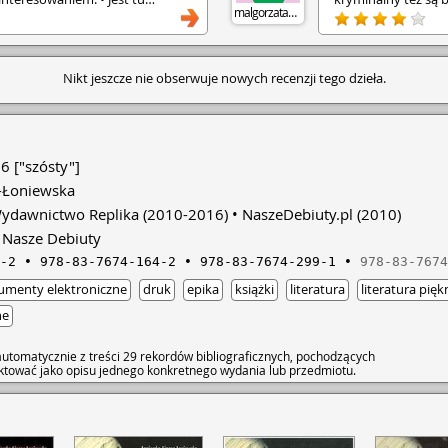
malgorzata862
 czytać. • Seryjny morderca-
przewidywalne. Ksią
się za Boga, ciekawie prowadzone
czni, chociaż skrzywdzeni przez
cie wielka i namiętna miłość, która
Nikt jeszcze nie obserwuje nowych recenzji tego dzieła.
zas • wspólnego śledztwa. •
 wzbudza emocje, bo poznajemy
biet, ich strach i niepewność co z
mpo akcji trzyma w napięciu aż do
powanie mordercy nie sprawdziło
 mnie bardzo zaskakujące, ale
6 ["szósty"]
ry autorka już pisze. • Już szukam
-Łoniewska
ki "W zapomnieniu", która
ohatera Michała,który często
ydawnictwo Replika
(2010-2016)
NaszeDebiuty.pl
(2010)
ieści.
Nasze Debiuty
-2
978-83-7674-164-2
978-83-7674-299-1
978-83-7674
umenty elektroniczne
druk
epika
książki
literatura
literatura pięk
ne
utomatycznie z treści 29 rekordów bibliograficznych, pochodzących
raktować jako opisu jednego konkretnego wydania lub przedmiotu.