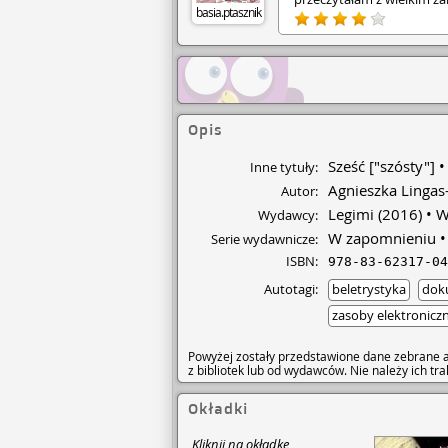
basia.ptasznik
wszystko to , o czym lubię
psychopata, który uważa 
śledztwo, bardzo sympaty
los bohaterowie. • I wresz
połączyła bohaterów podc
Powieść bardzo wciąga i
również losy porwanych ko
nimi będzie. • Szybkie te
Opis
ostatniej strony. Moje ty
się. • Zakończenie jak dla
Sześć ["szósty"]
Inne tytuły:
zapowiada dalszy ciąg, któ
Agnieszka Lingas
Autor:
poprzedniej książki autor
opowiada historię brata b
Legimi
(2016)
W
Wydawcy:
pojawia się na kartach pow
W zapomnieniu
Serie wydawnicze:
ISBN:
978-83-62317-04
Autotagi:
beletrystyka
dok
zasoby elektronicz
Powyżej zostały przedstawione dane zebrane a
z bibliotek lub od wydawców. Nie należy ich t
Okładki
Kliknij na okładkę