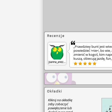
Recenzje
„Prawdziwy bunt jest wted
powiedzieć >nie<, bo wie,
zmienić w kogoś, kim napra
kuszą, obiecują jazdę, fun
joanna_anezka
towarzystwo. • Narkotyki. •
szybko się uzależnisz od 
psychoaktywnej, jakie zn
organizmie, jak długo poz
może dziać się na głodzie, 
Boguś Janiszewski pisze wp
moralizowania, jest po two
pewnym momencie przestaj
Okładki
cierpieniem, brak substanc
ciałem i umysłem. Niewol
Kliknij na okładkę
zabierze ci wszystko, choc
żeby zobaczyć
wszystkim. • Młodzi ludzie 
powiększenie lub
kwestia hormonalnego ba