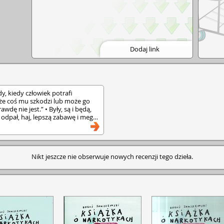
Dodaj link
y, kiedy człowiek potrafi
 że coś mu szkodzi lub może go
wdę nie jest.” • Były, są i będą,
, odpał, haj, lepszą zabawę i mega
 Z tej oto książki dowiesz się, jak
konkretnej substancji
iszczenia spowoduje w twoim
ostaniesz pod jej wpływem, co
Nikt jeszcze nie obserwuje nowych recenzji tego dzieła.
czy i kiedy cię zmiecie z planszy. •
rost, otwarcie i bez
jej stronie. Wie, że uzależnienie w
e być przyjemnością, stając się
ji boli, męczy, kieruje całym
nictwo. Narkotyk podstępnie
iaż będziesz pewien, że to on jest
szybciej się uzależniają, to
łaganu plus wpływ otoczenia.