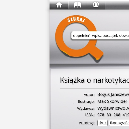
Wyszukaj w serwisie
Książka o narkotyka
Boguś Janiszew
Autor:
Max Skorwider
Ilustracje:
Wydawnictwo A
Wydawca:
ISBN:
978-83-268-41
Autotagi:
druk
ikonografi