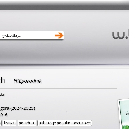
ch
NIEporadnik
ski
gora
(2024-2025)
99-6
a
książki
poradniki
publikacje popularnonaukowe