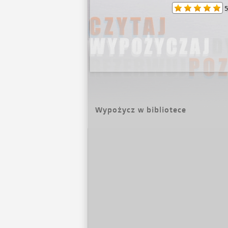
5
Wypożycz w bibliotece