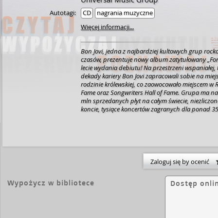
Autotagi:
CD
nagrania muzyczne
Więcej informacji...
Bon Jovi, jedna z najbardziej kultowych grup roc
czasów, prezentuje nowy album zatytułowany „Fore
lecie wydania debiutu! Na przestrzeni wspaniałej, t
dekady kariery Bon Jovi zapracowali sobie na miej
rodzinie królewskiej, co zaowocowało miejscem w R
Fame oraz Songwriters Hall of Fame. Grupa ma na koncie ponad 130
mln sprzedanych płyt na całym świecie, niezliczon
koncie, tysiące koncertów zagranych dla ponad 3
krajach. Tylko na przestrzeni ostatniej dekady kw
sprzedaż biletów na ich występy przekroczyła 1 m
Działająca nieprzerwanie od 1983 r. grupa pozos
zespołem rock’n’rollowym. "Forever" to szesnasty
amerykańskiego zespołu rockowego Bon Jovi , wy
roku nakładem Island Records . Poprzedziły go sing
Zaloguj się by ocenić
„Living Proof”. Album otwiera pop-rockowy utwór 
wspomina przeszłość i patrzy w przyszłość. Bon Jov
Wypożycz w bibliotece
Dostęp onli
prostu czuję, że mam szansę pozostawić po sobie 
miało zrobić coś dobrego, a może po prostu wywoła
morzu”. „Living Proof” to pierwsza piosenka Bon Jo
której wykorzystano talk box , a ostatnio została u
This Is Love This Is Life ” z 2010 roku. Ten efekt dź