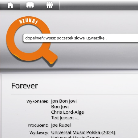
Wyszukaj w serwisie
Forever
Jon Bon Jovi
Wykonanie:
Bon Jovi
Chris Lord-Alge
Ted Jensen
...
Joe Rubel
Producent:
Universal Music Polska
(2024)
Wydawcy:
Universal Music Group