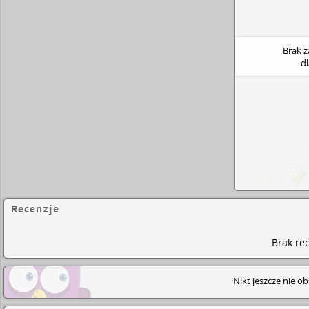
hitów „ It's My Life ” i „ Livin' on a prayer ”. „Kiss the Bride” to piosenka
ślubna napisana przez Bon Jovi dla jego córki, St
„My First Guitar” to piosenka skomponowana prze
użyciu jego pierwszej gitary, którą udało mu się o
Brak 
której ją sprzedał 45 lat temu.
d
Recenzje
Brak rec
Nikt jeszcze nie o