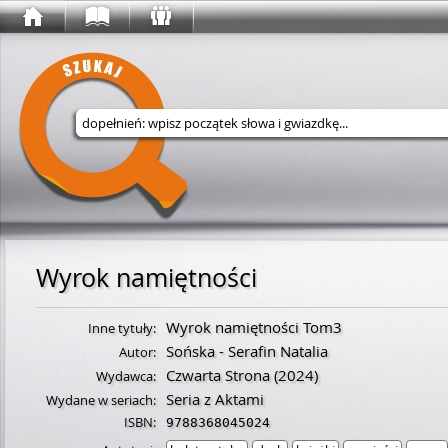
Wyszukaj w serwisie
Wyrok namiętności
Wyrok namiętności Tom3
Inne tytuły:
Sońska - Serafin Natalia
Autor:
Czwarta Strona
(2024)
Wydawca:
Seria z Aktami
Wydane w seriach:
ISBN:
9788368045024