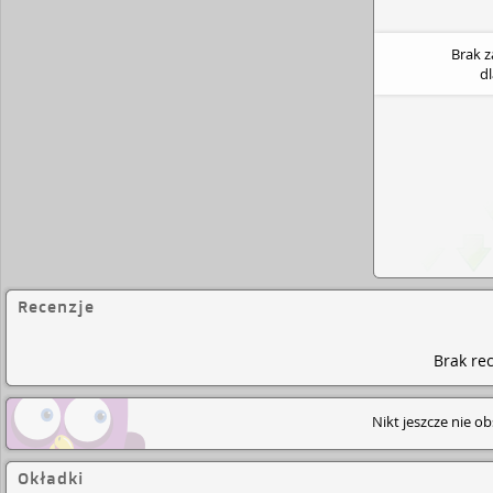
Brak 
d
Recenzje
Brak rec
Nikt jeszcze nie o
Okładki