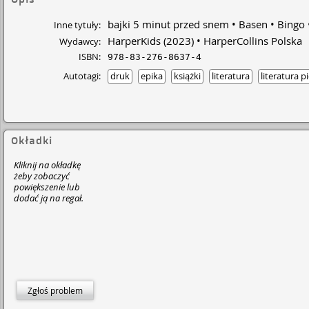
bajki 5 minut przed snem
Basen
Bingo
Inne tytuły:
HarperKids
(2023)
HarperCollins Polska
Wydawcy:
ISBN:
978-83-276-8637-4
Autotagi:
druk
epika
książki
literatura
literatura p
Okładki
Kliknij na okładkę
żeby zobaczyć
powiększenie lub
dodać ją na regał.
Zgłoś problem