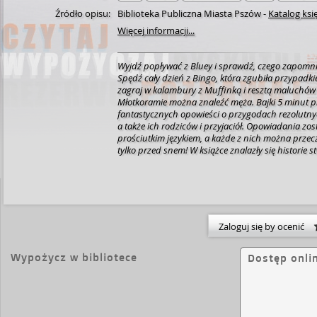
Źródło opisu:
Biblioteka Publiczna Miasta Pszów
-
Katalog ksi
Więcej informacji...
Wyjdź popływać z Bluey i sprawdź, czego zapomni
Spędź cały dzień z Bingo, która zgubiła przypadk
zagraj w kalambury z Muffinką i resztą maluchów i
Młotkoramie można znaleźć męża. Bajki 5 minut p
fantastycznych opowieści o przygodach rezolutnych
a także ich rodziców i przyjaciół. Opowiadania zo
prościutkim językiem, a każde z nich można przeczy
tylko przed snem! W książce znalazły się historie stworzone na podstawie
odcinków serialu – Młotkorama, Basen, Bingo, Bo
pisania i Kalambury.[lubimyczytac.pl]
Zaloguj się by ocenić
Wypożycz w bibliotece
Dostęp onli