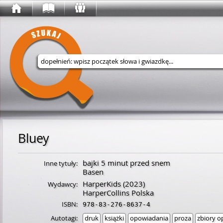
Wyszukaj w serwisie
Bluey
bajki 5 minut przed snem
Inne tytuły:
Basen
HarperKids
(2023)
Wydawcy:
HarperCollins Polska
ISBN:
978-83-276-8637-4
Autotagi:
druk
książki
opowiadania
proza
zbiory 