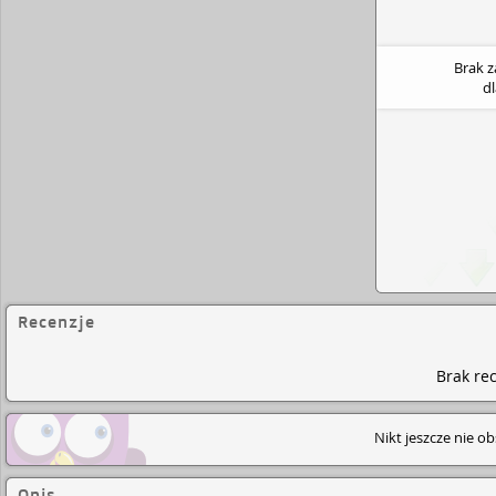
Brak 
d
Recenzje
Brak rec
Nikt jeszcze nie o
Opis