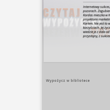
Internetowy sukces,
pozorach.
Zagubien
Kordas mieszka w Wi
projektami marketi
Karlem. Nie jest to
korzyściach. Jej ży
wiedzie je z dala od
przystojny, z sukce
nie widziała świat
wspólne życie. Do c
wystarczyło, by ich
latach, kiedy wsku
do Warszawy i zatrz
nowa.
Życie stawia
nowej pracy, stara 
rozpoznawalność i 
wkracza do jej życi
się z ogromną trag
Wypożycz w bibliotece
czym wywołuje lawi
matce? Czy to prawd
warto ryzykować i p
łatwo pomylić pozo
szczęścia…