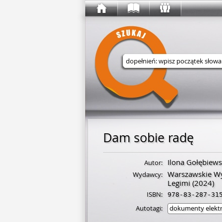
Wyszukaj w serwisie
Dam sobie radę
Ilona Gołębiew
Autor:
Warszawskie Wy
Wydawcy:
Legimi
(2024)
ISBN:
978-83-287-31
Autotagi:
dokumenty elekt