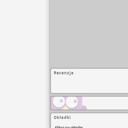
Recenzje
Okładki
Kliknij na okładkę