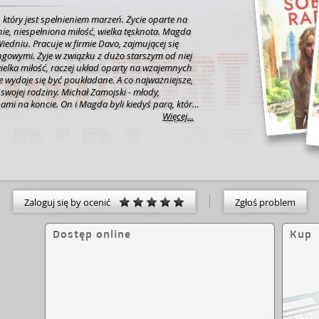
 który jest spełnieniem marzeń.
Życie oparte na
ie, niespełniona miłość, wielka tęsknota.
Magda
edniu. Pracuje w firmie Davo, zajmującej się
ngowymi. Żyje w związku z dużo starszym od niej
 wielka miłość, raczej układ oparty na wzajemnych
cie wydaje się być poukładane. A co najważniejsze,
 swojej rodziny.
Michał Zamojski - młody,
sami na koncie. On i Magda byli kiedyś parą, która
a poza sobą. Zakochani. Zaangażowani. Planujący
Więcej...
zasu, kiedy ktoś stanął im na drodze. Tyle
 marzenia legły w gruzach. Spotykają się po kilku
tek przykrych wydarzeń Magda decyduje się wrócić
ymuje się u przyjaciółki Karo. Znowu zaczyna od
 przed nią wiele wyzwań – musi poradzić sobie w
się przekuć swoją pasję gotowania w internetową
na nowo uczy się stawiać granice matce, która
Zaloguj się by ocenić
Zgłoś problem
a. Pewnego dnia odkrywa również, że Michał mierzy
edią. Nie myśląc wiele postanawia mu pomóc,
Dostęp online
Kup
nę zdarzeń.
Czy Magda będzie w stanie wybaczyć
a, że pierwsza miłość jest tą najważniejszą? Czy
ostawić wszystko na jedną kartę?
Czasami bardzo
rny sukces z tym, co naprawdę jest drogą do