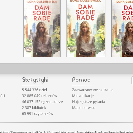
5 544 336 dzieł
Zaawansowane szukanie
ści
32 885 049 rekordów
Miniaplikacje
46 037 152 egzemplarze
Najczęstsze pytania
2 387 bibliotek
Mapa serwisu
65 991 czytelników
jekt współfinansowany ze środków Unii Europejskiej w ramach Europejskiego Funduszu Rozwoju Regionaln