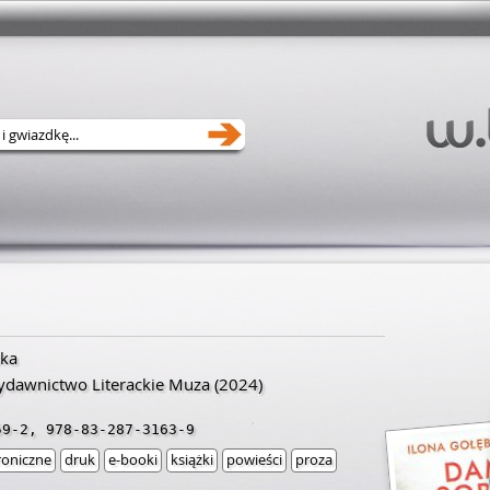
ska
dawnictwo Literackie Muza
(2024)
59-2
,
978-83-287-3163-9
roniczne
druk
e-booki
książki
powieści
proza