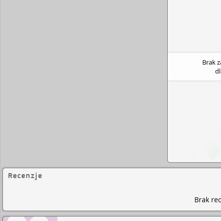
w Łodzi. Dorastała w najbardziej zielonym wojewód
gdzie chętnie i często wraca, nie tylko wspomnieni
studentką I Wydziału Lekarskiego Warszawskiego 
Medycznego i Międzywydziałowych Studiów Mate
na Uniwersytecie Warszawskim, w ramach których
psychologii. W przyszłości chciałaby być taką kobie
lekarzem jak jej ojciec.
Brak 
d
Recenzje
Brak rec