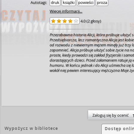
Autotagi:
druk
książki
powieści
proza
Więcej informacji...
4.0
(
2 głosy
)
Przezabawna historia Alicji, która próbuje ułożyć 
Przedsiębiorcza, lecz romantyczna Alicja jest kobi
od rozwodu z niewiernym mężem minęły już trzy la
zapomnieć. Alicja próbuje ułożyć sobie życie na now
proste, kiedy prowadzi się zakład fryzjerski i samo
dorastających dzieci. Przed załamaniem ratuje ją
humoru. W końcu jednak i do Alicji uśmiecha się l
wokół niej pewien interesujący mężczyzna Moje ży
no prawie 46 lat. Ważę 68 kilogramów, prawie 70. 
niespełna, a w wysokich obcasach 180. Za sobą
małżeństwo, które się skończyło rozwodem, czyli 
Urodziłam trójkę dzieci, cztery razy byłam w ciąży
złotych, chociaż dziś zrobiłam zakupy, opłaty, wię
jakieś 200 złotych, debetu. Mam jeszcze nietkniętą
cały czas pęcznieje - tak mnie przynajmniej zap
dwadzieścia lat do emerytury i zatrudniam trzy o
Zaloguj się by ocenić
który mi przypomina, jaka jestem samotna, gdy dz
jeden duży dom. Mam już za sobą ponad trzy lata 
Trzy lata abstynencji. Jezusmariaalu! Mam zero p
Wypożycz w bibliotece
Dostęp onli
tygodniu, miesiącu i w tym życiu. Natalia Rogińska