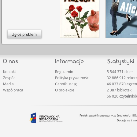
Zgłoś problem
Kontakt
Regulamin
5 544 371 dzieł
Zespół
Polityka prywatności
32 886 912 reko
Media
Cennik usług
46 037 870 egze
Współpraca
O projekcie
2 387 bibliotek
66 020 czytelnik
Projekt współfinansowany ze środków Unii 
Dotacje na inno