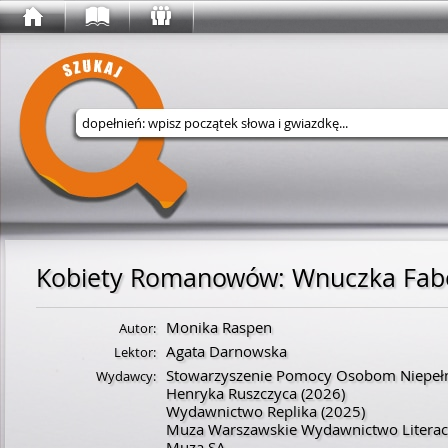
Wyszukaj w serwisie
Kobiety Romanowów
:
Wnuczka Fab
Monika Raspen
Autor:
Agata Darnowska
Lektor:
Stowarzyszenie Pomocy Osobom Niepeł
Wydawcy:
Henryka Ruszczyca
(2026)
Wydawnictwo Replika
(2025)
Muza Warszawskie Wydawnictwo Literac
Muza SA