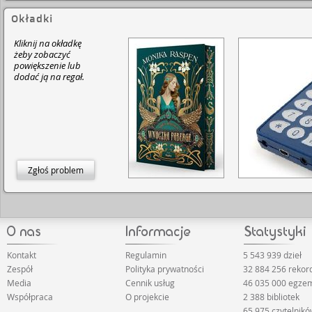
Okładki
Kliknij na okładkę
żeby zobaczyć
powiększenie lub
dodać ją na regał.
Zgłoś problem
Kontakt
Regulamin
5 543 939 dzieł
Zespół
Polityka prywatności
32 884 256 reko
Media
Cennik usług
46 035 000 egze
Współpraca
O projekcie
2 388 bibliotek
65 975 czytelnik