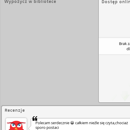
Wypożycz w bibliotece
Dostęp onli
wszystkim bycia ozdobami mężczyzn. Kobiety nie 
a gdy próbowały wyrażać swoje zdanie, zagłuszano
Wymagano od nich surowej moralności, bycia posł
Kobiety nie miały prawa kreować swojej rzeczywisto
serca, mieć romansów, pozamałżeńskich dzieci an
przeszłości. Świat wokół nich był zakłamany i nies
wielu przypadkach czyniło je silnymi. To świetna ks
doskonale pokazuje tamtą rzeczywistość, która kusi
zarazem romantyczna, pociągająca i obrzydzająca.
Brak 
społeczno- obyczajowe dodaje powieści magii i polo
d
bardzo szybko zżywa się z postaciami.
Recenzje
Polecam serdecznie 😀 całkiem nieźle się czyta,chociaż
sporo postaci