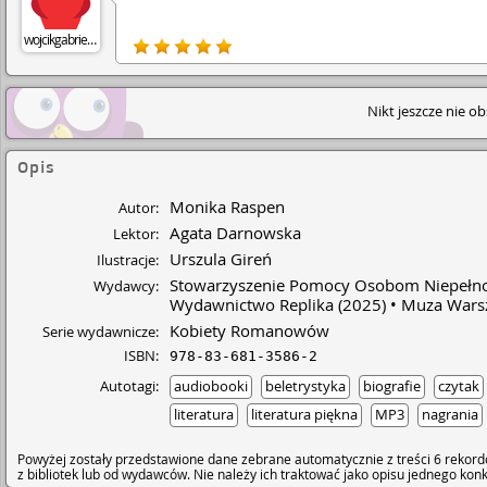
wojcikgabriela35
Nikt jeszcze nie o
Opis
Monika Raspen
Autor:
Agata Darnowska
Lektor:
Urszula Gireń
Ilustracje:
Stowarzyszenie Pomocy Osobom Niepełno
Wydawcy:
Wydawnictwo Replika
(2025)
Muza Warsz
Kobiety Romanowów
Serie wydawnicze:
ISBN:
978-83-681-3586-2
Autotagi:
audiobooki
beletrystyka
biografie
czytak
literatura
literatura piękna
MP3
nagrania
Powyżej zostały przedstawione dane zebrane automatycznie z treści 6 rekord
z bibliotek lub od wydawców. Nie należy ich traktować jako opisu jednego ko