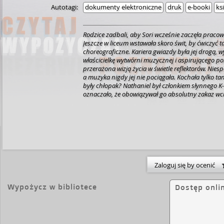
Autotagi:
dokumenty elektroniczne
druk
e-booki
ks
Rodzice zadbali, aby Sori wcześnie zaczęła pracow
Jeszcze w liceum wstawała skoro świt, by ćwiczyć t
choreograficzne. Kariera gwiazdy była jej drogą, 
właścicielkę wytwórni muzycznej i aspirującego poli
przerażona wizją życia w świetle reflektorów. Nies
a muzyka nigdy jej nie pociągała. Kochała tylko tani
były chłopak?
Nathaniel był członkiem słynnego 
oznaczało, że obowiązywał go absolutny zakaz wc
miłosne. Sori pamiętała, że kilka lat temu przy Nat
szczęśliwa. Teraz jednak wszystko się zmieniło. Pres
z każdym tygodniem coraz bardziej, a ona zbyt do
Nathaniel był poza jej zasięgiem.
Któregoś dnia oka
potrzebował jej pomocy. Zaczęli spędzać ze sobą 
uczucie powoli wracało. I nagle dziewczyna stan
dać miłości drugą szansę czy realizować ustalony 
Miłość: Co dla niej poświęcisz? Co zaryzykujesz?
Ks
Zaloguj się by ocenić
powyżej piętnastego roku życia.
Wypożycz w bibliotece
Dostęp onli