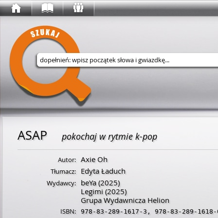
Wyszukaj w serwisie
ASAP
pokochaj w rytmie k-pop
Axie Oh
Autor:
Edyta Ładuch
Tłumacz:
beYa
(2025)
Wydawcy:
Legimi
(2025)
Grupa Wydawnicza Helion
ISBN:
978-83-289-1617-3
,
978-83-289-1618-