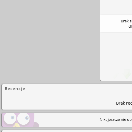
Brak 
d
Recenzje
Brak rec
Nikt jeszcze nie o