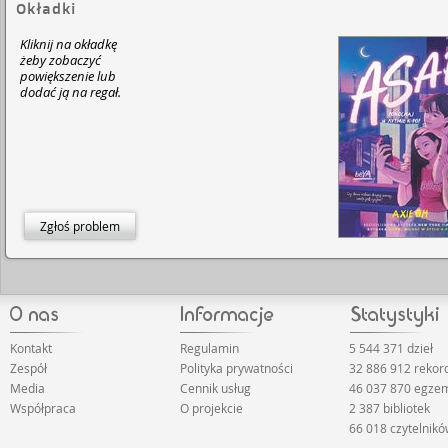
Okładki
Kliknij na okładkę
żeby zobaczyć
powiększenie lub
dodać ją na regał.
Zgłoś problem
Kontakt
Regulamin
5 544 371 dzieł
Zespół
Polityka prywatności
32 886 912 reko
Media
Cennik usług
46 037 870 egze
Współpraca
O projekcie
2 387 bibliotek
66 018 czytelnik