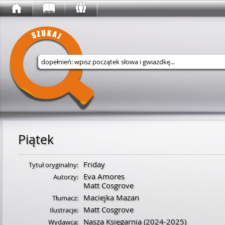
Wyszukaj w serwisie
Piątek
Friday
Tytuł oryginalny:
Eva Amores
Autorzy:
Matt Cosgrove
Maciejka Mazan
Tłumacz:
Matt Cosgrove
Ilustracje:
Nasza Księgarnia
(2024-2025)
Wydawca: