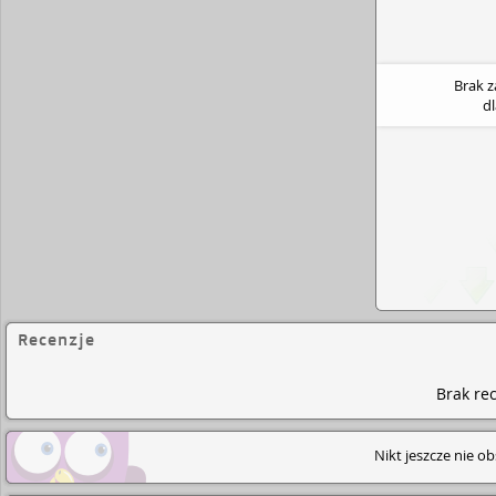
Brak 
d
Recenzje
Brak rec
Nikt jeszcze nie o