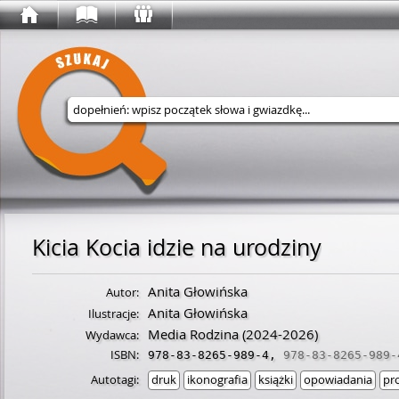
Wyszukaj w serwisie
Kicia Kocia idzie na urodziny
Anita Głowińska
Autor:
Anita Głowińska
Ilustracje:
Media Rodzina
(2024-2026)
Wydawca:
ISBN:
978-83-8265-989-4
,
978-83-8265-989-
Autotagi:
druk
ikonografia
książki
opowiadania
pr