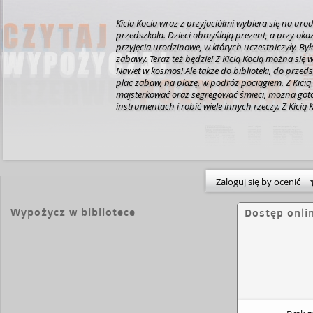
Kicia Kocia wraz z przyjaciółmi wybiera się na urod
przedszkola. Dzieci obmyślają prezent, a przy oka
przyjęcia urodzinowe, w których uczestniczyły. By
zabawy. Teraz też będzie! Z Kicią Kocią można się 
Nawet w kosmos! Ale także do biblioteki, do przed
plac zabaw, na plażę, w podróż pociągiem. Z Kici
majsterkować oraz segregować śmieci, można got
instrumentach i robić wiele innych rzeczy. Z Kicią K
nudno. [nota wydawcy]
Zaloguj się by ocenić
Wypożycz w bibliotece
Dostęp onli