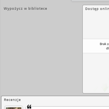
detektyw Katie Maguire.
Jeden z najbardziej ekscyt
autorów powieści kryminalnych.
„Jeśli jeszcze nie z
Wypożycz w bibliotece
Dostęp onli
najwyższy czas po nią sięgnąć." „Daily Mail” „Solidn
wspaniale wykreowaną bohaterką." „Irish Indepe
Brak 
d
Recenzje