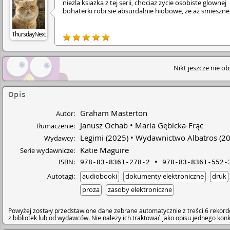
niezla ksiazka z tej serii, chociaz zycie osobiste glownej
bohaterki robi sie absurdalnie hiobowe, ze az smieszne
ThursdayNext
Nikt jeszcze nie o
Opis
Graham Masterton
Autor:
Janusz Ochab
Maria Gębicka-Frąc
Tłumaczenie:
Legimi
(2025)
Wydawnictwo Albatros
(20
Wydawcy:
Katie Maguire
Serie wydawnicze:
ISBN:
978-83-8361-278-2
978-83-8361-552-
Autotagi:
audiobooki
dokumenty elektroniczne
druk
proza
zasoby elektroniczne
Powyżej zostały przedstawione dane zebrane automatycznie z treści 6 rekord
z bibliotek lub od wydawców. Nie należy ich traktować jako opisu jednego ko