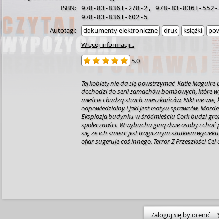
ISBN:
978-83-8361-278-2
,
978-83-8361-552-
978-83-8361-602-5
Autotagi:
dokumenty elektroniczne
druk
książki
pow
Więcej informacji...
5.0
Tej kobiety nie da się powstrzymać. Katie Maguire
dochodzi do serii zamachów bombowych, które w
mieście i budzą strach mieszkańców. Nikt nie wie, k
odpowiedzialny i jaki jest motyw sprawców.
Morder
Eksplozja budynku w śródmieściu Cork budzi gro
społeczności. W wybuchu giną dwie osoby i choć
się, że ich śmierć jest tragicznym skutkiem wyciek
ofiar sugeruje coś innego. Terror Z Przeszłości Cel
jasny: Dripsey Dozen, grupa stworzona przez pot
lokalnych bojowników IRA, którzy zostali straceni 
1921 roku. Policyjny Spisek Chociaż jednak ocala
umieszczono w bezpiecznych i ściśle tajnych kryj
ustają. Najwyraźniej któryś z funkcjonariuszy z p
Anglesea Street jest kretem i dostarcza poufnych i
terroryście. Zawieszona w czynnościach detektyw 
szansę wrócić do służby – i powstrzymać szalone
Zaloguj się by ocenić
całkowitym zniszczeniem Cork... Dwunasta część c