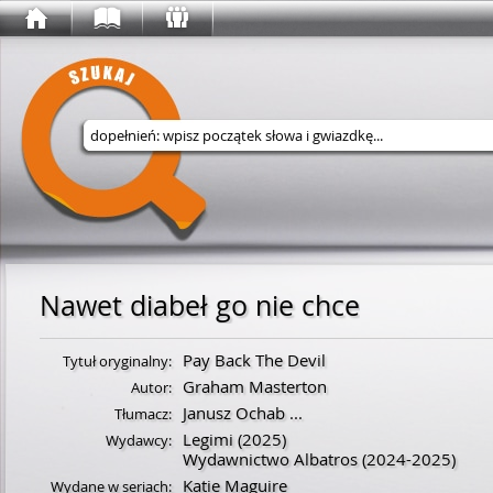
Wyszukaj w serwisie
Nawet diabeł go nie chce
Pay Back The Devil
Tytuł oryginalny:
Graham Masterton
Autor:
Janusz Ochab
...
Tłumacz:
Legimi
(2025)
Wydawcy:
Wydawnictwo Albatros
(2024-2025)
Katie Maguire
Wydane w seriach: