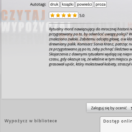
Autotagi:
druk
książki
powieści
proza
5.0
Rytualny mord nawiązujący do mrocznej historii r
przygotowany po to, by odwrócić uwagę policji?
znaleziono zwłoki. Zabitemu odcięto głowę, a w kla
drewniany palik. Komisarz Sonia Kranz, patrząc na
że przygotowano ją po to, żeby pchnąć śledztwo 
Skojarzenia z dawnymi rytuałami wydają się nie
czasu, gdy okazuje się, że właśnie w tym miejscu p
grasował upiór, który molestował kobiety, straszył i
społeczność wydała na niego pośmiertny wyrok, p
przebijając serce osikowym kołkiem. Czy historia
zamku Książ ma jakiś związek ze współczesnym z
wytłumaczeniem będzie dziwny tatuaż odkryty n
Sonia Kranz prowadzi dochodzenie, łącząc daleko 
życiu prywatnym też zajmuje się kropkami – musi 
postawić tę jedną, najważniejszą. Jakiego wyboru
Zaloguj się by ocenić
Wypożycz w bibliotece
Dostęp onli