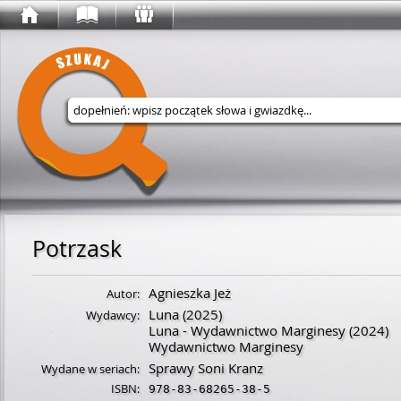
Wyszukaj w serwisie
Potrzask
Agnieszka Jeż
Autor:
Luna
(2025)
Wydawcy:
Luna - Wydawnictwo Marginesy
(2024)
Wydawnictwo Marginesy
Sprawy Soni Kranz
Wydane w seriach:
ISBN:
978-83-68265-38-5