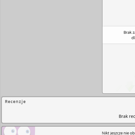
Brak 
d
Recenzje
Brak rec
Nikt jeszcze nie o