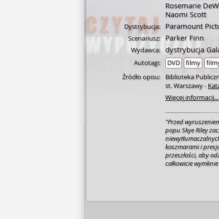
Rosemarie DeWi
Naomi Scott
Paramount Pict
Dystrybucja:
Parker Finn
Scenariusz:
dystrybucja Ga
Wydawca:
Autotagi:
DVD
filmy
filmy
Źródło opisu:
Biblioteka Publicz
st. Warszawy
-
Kat
Więcej informacji...
"Przed wyruszenie
popu Skye Riley za
niewytłumaczalnych
koszmarami i presją
przeszłości, aby o
całkowicie wymknie 