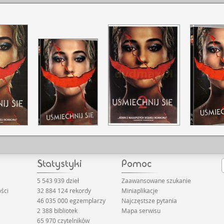
5 543 939 dzieł
Zaawansowane szukanie
ści
32 884 124 rekordy
Miniaplikacje
46 035 000 egzemplarzy
Najczęstsze pytania
2 388 bibliotek
Mapa serwisu
65 970 czytelników