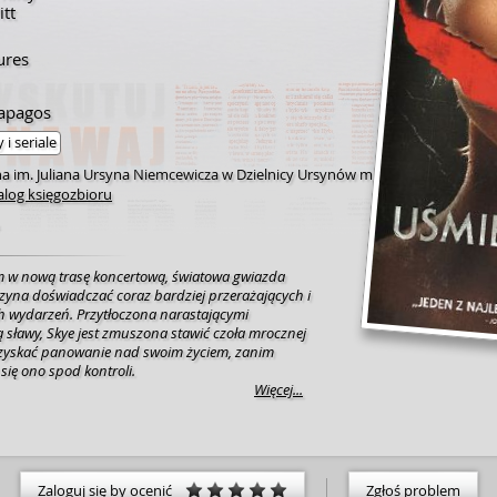
tt
ures
lapagos
 i seriale
na im. Juliana Ursyna Niemcewicza w Dzielnicy Ursynów m.
alog księgozbioru
m w nową trasę koncertową, światowa gwiazda
czyna doświadczać coraz bardziej przerażających i
 wydarzeń. Przytłoczona narastającymi
 sławy, Skye jest zmuszona stawić czoła mrocznej
dzyskać panowanie nad swoim życiem, zanim
się ono spod kontroli.
Więcej...
Zaloguj się by ocenić
Zgłoś problem