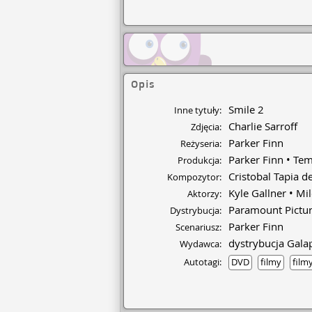
Opis
Smile 2
Inne tytuły:
Charlie Sarroff
Zdjęcia:
Parker Finn
Reżyseria:
Parker Finn
Tem
Produkcja:
Cristobal Tapia d
Kompozytor:
Kyle Gallner
Mil
Aktorzy:
Paramount Pictu
Dystrybucja:
Parker Finn
Scenariusz:
dystrybucja Gala
Wydawca:
Autotagi:
DVD
filmy
filmy