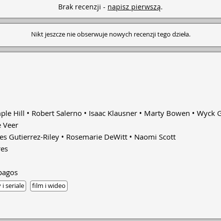
Brak recenzji -
napisz pierwszą
.
Nikt jeszcze nie obserwuje nowych recenzji tego dzieła.
ple Hill
Robert Salerno
Isaac Klausner
Marty Bowen
Wyck G
e Veer
es Gutierrez-Riley
Rosemarie DeWitt
Naomi Scott
res
pagos
 i seriale
film i wideo