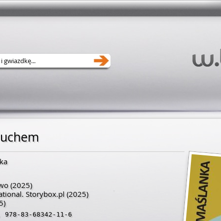
ł uchem
ka
two
(2025)
ational. Storybox.pl
(2025)
5)
,
978-83-68342-11-6