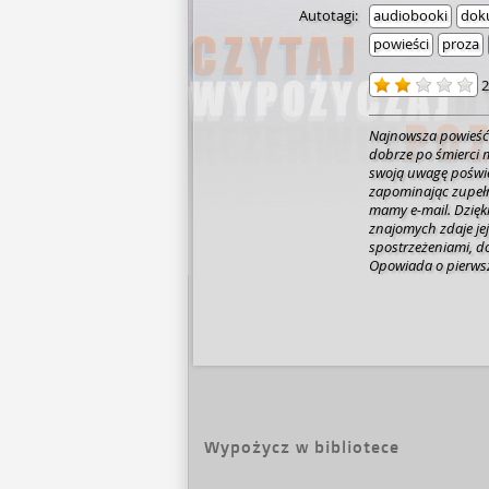
Autotagi:
audiobooki
dok
powieści
proza
2
Najnowsza powieść 
dobrze po śmierci m
swoją uwagę poświę
zapominając zupełn
mamy e-mail. Dzięk
znajomych zdaje jej 
spostrzeżeniami, d
Opowiada o pierwsze
zrozumieć, dlaczego
wyłowionych uchem
mieszkającej na pro
pokusami współczes
zdrada, poczucie od
kilkutygodniowe wak
bardzo autentyczn
dialogach autor uka
społeczeństwa. I ch
Wypożycz w bibliotece
wysokiej próby komi
to jednak śmiech pr