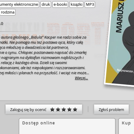
umenty elektroniczne
druk
e-booki
książki
MP3
rodzina
.0
autora głośnego „Bidula” Kacper nie radzi sobie za
atki. Nie pomaga mu też postawa ojca, który całą
ca młodszej o dwadzieścia lat partnerce,
ie o synu. Chłopiec postanawia napisać do zmarłej
i nagranym na dyktafon rozmowom najbliższych i
relację z każdego dnia. Dzieli się swoimi
okonaniami, ale też niepokojami i rozczarowaniami.
j miłości i planach na przyszłość. I wciąż nie może
 w życiu ojca zabrakło dla niego miejsca. Z
Więcej...
 rozmów powstaje obraz wielopokoleniowej,
wincji rodziny, zmagającej się z problemami i
nego świata. Śmierć, próby samobójcze, nałogi,
rzucenia – czy to nie zbyt wiele jak na
acje dla mierzącego się ze stratą nastolatka? W
ych, kreślonych bezkompromisowym piórem
Zaloguj się by ocenić
Zgłoś problem
zuje diagnozę współczesnej polskiej rodziny, ale też
oć wiele w niej goryczy, to prozę autora cechuje także
Dostęp online
Kup
zm. Trudno nie odnieść wrażenia, że najczęściej jest
zez łzy.