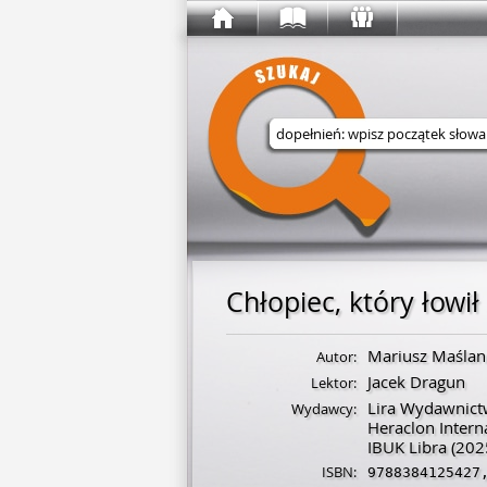
Wyszukaj w serwisie
Chłopiec, który łowi
Mariusz Maślan
Autor:
Jacek Dragun
Lektor:
Lira Wydawnic
Wydawcy:
Heraclon Intern
IBUK Libra
(202
ISBN:
9788384125427