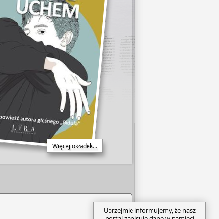
Więcej okładek...
Uprzejmie informujemy, że nasz
portal zapisuje dane w pamięci