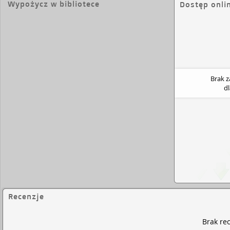
Wypożycz w bibliotece
Dostęp onli
Brak 
d
Recenzje
Brak rec