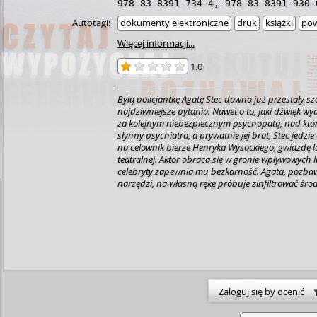
978-83-8391-734-4
,
978-83-8391-930-
Autotagi:
dokumenty elektroniczne
druk
książki
pow
Więcej informacji...
1.0
Byłą policjantkę Agatę Stec dawno już przestały s
najdziwniejsze pytania. Nawet o to, jaki dźwięk wy
za kolejnym niebezpiecznym psychopatą, nad któr
słynny psychiatra, a prywatnie jej brat, Stec jedzi
na celownik bierze Henryka Wysockiego, gwiazdę l
teatralnej. Aktor obraca się w gronie wpływowych l
celebryty zapewnia mu bezkarność. Agata, pozbaw
narzędzi, na własną rękę próbuje zinfiltrować śro
Wysocki jednak skutecznie tuszuje efekty swojej z
działalności, a wierni fani gotowi są do wszelkich
imię idola nie ucierpiało.
„Meloman” brutalnie poka
zatracić się w popularności. Rozpoznawalność i u
fanów pozwalają myśleć o sobie jako o kimś lepsz
więcej, to czemu z tego nie korzystać?
Piotr Borlik
trzynastu powieści kryminalnych, mistrz Holandii i
miejsca w otwartych mistrzostwach Czech w grach
Uhonorowany stypendium prezydenta Bydgoszcz
Zaloguj się by ocenić
zajmujących się twórczością artystyczną i upowsz