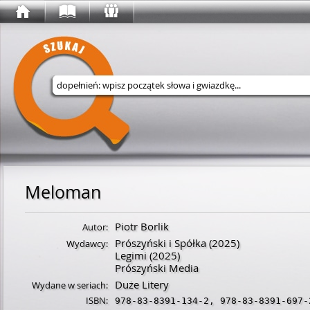
Wyszukaj w serwisie
Meloman
Piotr Borlik
Autor:
Prószyński i Spółka
(2025)
Wydawcy:
Legimi
(2025)
Prószyński Media
Duże Litery
Wydane w seriach:
ISBN:
978-83-8391-134-2
,
978-83-8391-697-