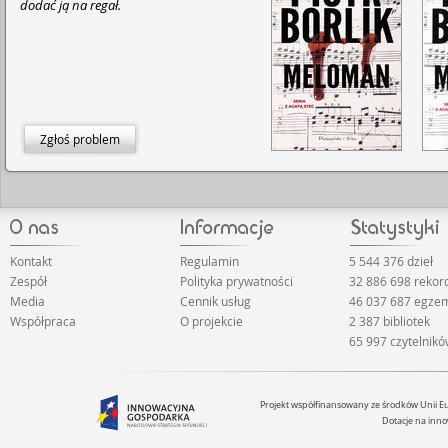
dodać ją na regał.
Zgłoś problem
Kontakt
Regulamin
5 544 376 dzieł
Zespół
Polityka prywatności
32 886 698 reko
Media
Cennik usług
46 037 687 egze
Współpraca
O projekcie
2 387 bibliotek
65 997 czytelnik
Projekt współfinansowany ze środków Unii 
Dotacje na inno