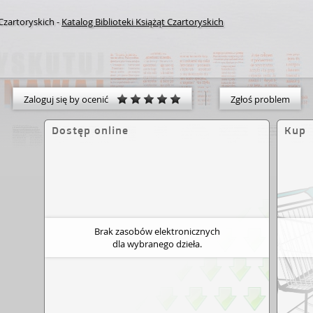
 Czartoryskich
-
Katalog Biblioteki Książąt Czartoryskich
Zaloguj się by ocenić
Zgłoś problem
Dostęp online
Kup
Brak zasobów elektronicznych
dla wybranego dzieła.