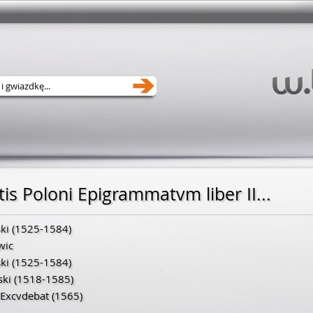
tis Poloni Epigrammatvm liber II...
ki
(
1525
-
1584
)
wic
ki
(
1525
-
1584
)
ski
(
1518
-
1585
)
 Excvdebat
(1565)