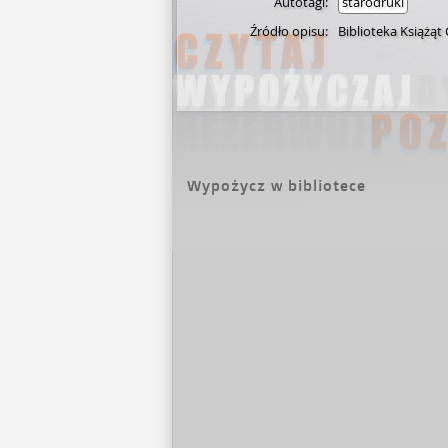
Autotagi:
starodruki
Źródło opisu:
Biblioteka Książąt
Wypożycz w bibliotece