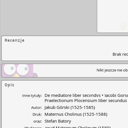
Recenzje
Brak rec
Nikt jeszcze nie o
Opis
De mediatore liber secvndvs
Iacobi Gorsc
Inne tytuły:
Praelectionum Plocensium liber secundus
Jakub Górski
(1525-1585)
Autor:
Maternus Cholinus
(1525-1588)
Druk:
Stefan Batory
oraz:
apud Maternum Cholinum
(1580)