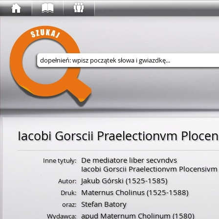
Wyszukaj w serwisie
Iacobi Gorscii Praelectionvm Plocens
De mediatore liber secvndvs
Inne tytuły:
Iacobi Gorscii Praelectionvm Plocensivm Li
Jakub Górski
(
1525
-
1585
)
Autor:
Maternus Cholinus
(
1525
-
1588
)
Druk:
Stefan Batory
oraz:
apud Maternum Cholinum
(1580)
Wydawca: